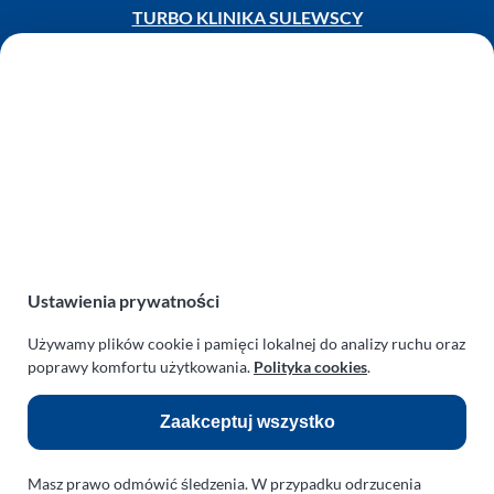
TURBO KLINIKA SULEWSCY
Regeneracja i naprawa turbosprężarek
AUTO SERWIS SULEWSCY
Zakład Mechaniki Pojazdów
ul. Manowska 6
75-819 Koszalin
zachodniopomorskie
Polska
turboklinika.com.pl
Ustawienia prywatności
Odnośniki:
Używamy plików cookie i pamięci lokalnej do analizy ruchu oraz
Flight Operations Consulting
poprawy komfortu użytkowania.
Polityka cookies
.
Bolling Modellballone
Zaakceptuj wszystko
Motopark Koszalin
Masz prawo odmówić śledzenia. W przypadku odrzucenia
Farma Agroturystyczna