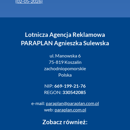
(02-05-2026)
Lotnicza Agencja Reklamowa
PARAPLAN Agnieszka Sulewska
ul. Manowska 6
75-819 Koszalin
zachodniopomorskie
Polska
NIP:
669-199-21-76
REGON:
330542085
e-mail:
paraplan@paraplan.com.pl
web:
paraplan.com.pl
Zobacz również: