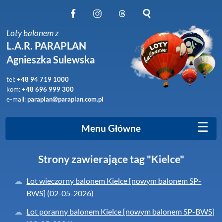
Obserwuj nas na Facebook
Obserwuj nas na Instagram
Obserwuj nas na Threads
Szukaj na stronie
Loty balonem z
L.A.R. PARAPLAN
Agnieszka Sulewska
tel:
+48 94 719 1000
kom:
+48 696 999 300
e-mail:
paraplan@paraplan.com.pl
☰
Menu Główne
Strony zawierające tag "Kielce"
Lot wieczorny balonem Kielce [nowym balonem SP-
BWS] (02-05-2026)
Lot poranny balonem Kielce [nowym balonem SP-BWS]