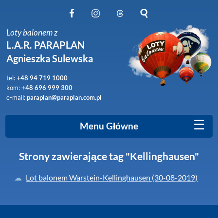
Obserwuj nas na Facebook
Obserwuj nas na Instagram
Obserwuj nas na Threads
Szukaj na stronie
Loty balonem z
L.A.R. PARAPLAN
Agnieszka Sulewska
tel:
+48 94 719 1000
kom:
+48 696 999 300
e-mail:
paraplan@paraplan.com.pl
☰
Menu Główne
Strony zawierające tag "Kellinghausen"
Lot balonem Warstein-Kellinghausen (30-08-2019)