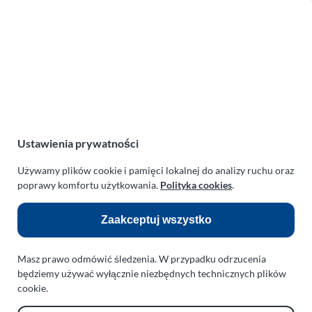
Zakład Mechaniki Pojazdów
ul. Manowska 6
75-819 Koszalin
zachodniopomorskie
Polska
turboklinika.com.pl
Odnośniki:
Ustawienia prywatności
Flight Operations Consulting
Używamy plików cookie i pamięci lokalnej do analizy ruchu oraz
poprawy komfortu użytkowania.
Polityka cookies
.
Bolling Modellballone
Motopark Koszalin
Zaakceptuj wszystko
Farma Agroturystyczna
Masz prawo odmówić śledzenia. W przypadku odrzucenia
Rodzina Wolarków
będziemy używać wyłącznie niezbędnych technicznych plików
Ballonsport Ackermann
cookie.