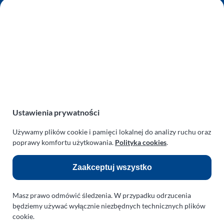
AUTO SERWIS SULEWSCY
Zakład Mechaniki Pojazdów
ul. Manowska 6
75-819 Koszalin
zachodniopomorskie
Polska
turboklinika.com.pl
Odnośniki:
Ustawienia prywatności
Flight Operations Consulting
Używamy plików cookie i pamięci lokalnej do analizy ruchu oraz
poprawy komfortu użytkowania.
Polityka cookies
.
Bolling Modellballone
Zaakceptuj wszystko
Motopark Koszalin
Farma Agroturystyczna
Masz prawo odmówić śledzenia. W przypadku odrzucenia
Rodzina Wolarków
będziemy używać wyłącznie niezbędnych technicznych plików
cookie.
Ballonsport Ackermann