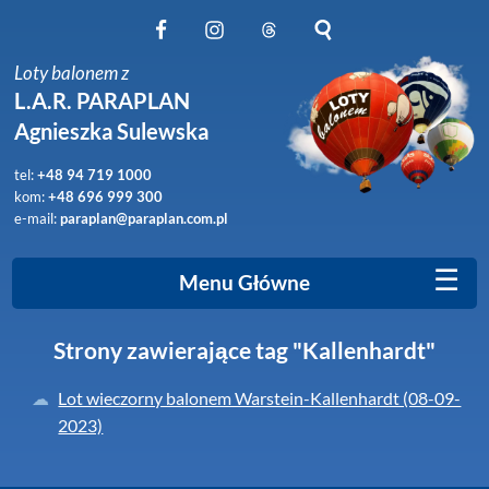
Obserwuj nas na Facebook
Obserwuj nas na Instagram
Obserwuj nas na Threads
Szukaj na stronie
Loty balonem z
L.A.R. PARAPLAN
Agnieszka Sulewska
tel:
+48 94 719 1000
kom:
+48 696 999 300
e-mail:
paraplan@paraplan.com.pl
☰
Menu Główne
Strony zawierające tag "Kallenhardt"
Lot wieczorny balonem Warstein-Kallenhardt (08-09-
2023)