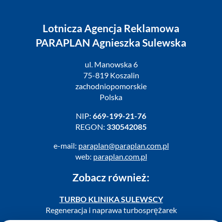
Lotnicza Agencja Reklamowa
PARAPLAN Agnieszka Sulewska
ul. Manowska 6
75-819 Koszalin
zachodniopomorskie
Polska
NIP:
669-199-21-76
REGON:
330542085
e-mail:
paraplan@paraplan.com.pl
web:
paraplan.com.pl
Zobacz również:
TURBO KLINIKA SULEWSCY
Regeneracja i naprawa turbosprężarek