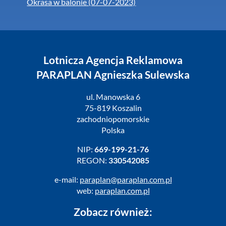
Okrasa w balonie (07-07-2023)
Lotnicza Agencja Reklamowa
PARAPLAN Agnieszka Sulewska
ul. Manowska 6
75-819 Koszalin
zachodniopomorskie
Polska
NIP:
669-199-21-76
REGON:
330542085
e-mail:
paraplan@paraplan.com.pl
web:
paraplan.com.pl
Zobacz również: