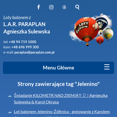
Obserwuj nas na Facebook
Obserwuj nas na Instagram
Obserwuj nas na Threads
Szukaj na stronie
Loty balonem z
L.A.R. PARAPLAN
Agnieszka Sulewska
tel:
+48 94 719 1000
kom:
+48 696 999 300
e-mail:
paraplan@paraplan.com.pl
☰
Menu Główne
Strony zawierające tag "Jelenino"
Śniadanie KILOMETR NAD ZIEMIĄ?! 🎈 | Agnieszka
Sulewska & Karol Okrasa
Lot balonem Jelenino-Żółtnica - gotowanie z Karolem