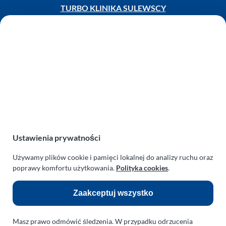
TURBO KLINIKA SULEWSCY
Regeneracja i naprawa turbosprężarek
AUTO SERWIS SULEWSCY
Zakład Mechaniki Pojazdów
ul. Manowska 6
75-819 Koszalin
zachodniopomorskie
Polska
turboklinika.com.pl
Ustawienia prywatności
Odnośniki:
Używamy plików cookie i pamięci lokalnej do analizy ruchu oraz
Flight Operations Consulting
poprawy komfortu użytkowania.
Polityka cookies
.
Bolling Modellballone
Zaakceptuj wszystko
Motopark Koszalin
Masz prawo odmówić śledzenia. W przypadku odrzucenia
Farma Agroturystyczna