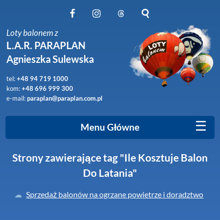
Obserwuj nas na Facebook
Obserwuj nas na Instagram
Obserwuj nas na Threads
Szukaj na stronie
Loty balonem z
L.A.R. PARAPLAN
Agnieszka Sulewska
tel:
+48 94 719 1000
kom:
+48 696 999 300
e-mail:
paraplan@paraplan.com.pl
☰
Menu Główne
Strony zawierające tag "Ile Kosztuje Balon
Do Latania"
Sprzedaż balonów na ogrzane powietrze i doradztwo