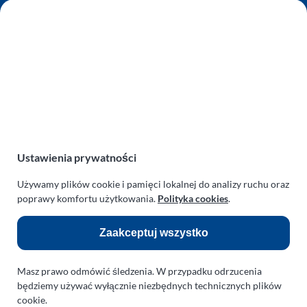
AUTO SERWIS SULEWSCY
Zakład Mechaniki Pojazdów
ul. Manowska 6
75-819 Koszalin
zachodniopomorskie
Polska
turboklinika.com.pl
Odnośniki:
Ustawienia prywatności
Używamy plików cookie i pamięci lokalnej do analizy ruchu oraz
Flight Operations Consulting
poprawy komfortu użytkowania.
Polityka cookies
.
Bolling Modellballone
Zaakceptuj wszystko
Motopark Koszalin
Farma Agroturystyczna
Masz prawo odmówić śledzenia. W przypadku odrzucenia
Rodzina Wolarków
będziemy używać wyłącznie niezbędnych technicznych plików
cookie.
Ballonsport Ackermann