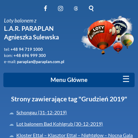
Obserwuj nas na Facebook
Obserwuj nas na Instagram
Obserwuj nas na Threads
Szukaj na stronie
Loty balonem z
L.A.R. PARAPLAN
Agnieszka Sulewska
tel:
+48 94 719 1000
kom:
+48 696 999 300
e-mail:
paraplan@paraplan.com.pl
☰
Menu Główne
Strony zawierające tag "Grudzień 2019"
Schongau (31-12-2019)
Lot balonem Bad Kohlgrub (30-12-2019)
Kloster Ettal – Klasztor Ettal – Nightglow – Nocna Gala