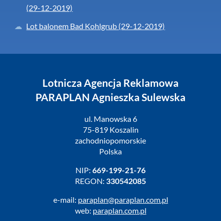
(29-12-2019)
Lot balonem Bad Kohlgrub (29-12-2019)
Lotnicza Agencja Reklamowa
PARAPLAN Agnieszka Sulewska
ul. Manowska 6
75-819 Koszalin
zachodniopomorskie
Polska
NIP:
669-199-21-76
REGON:
330542085
e-mail:
paraplan@paraplan.com.pl
web:
paraplan.com.pl