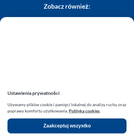
Zobacz również:
TURBO KLINIKA SULEWSCY
Regeneracja i naprawa turbosprężarek
AUTO SERWIS SULEWSCY
Zakład Mechaniki Pojazdów
ul. Manowska 6
75-819 Koszalin
zachodniopomorskie
Polska
turboklinika.com.pl
Ustawienia prywatności
Odnośniki:
Używamy plików cookie i pamięci lokalnej do analizy ruchu oraz
poprawy komfortu użytkowania.
Polityka cookies
.
Flight Operations Consulting
Bolling Modellballone
Zaakceptuj wszystko