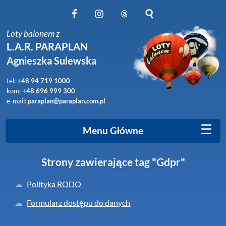
Obserwuj nas na Facebook
Obserwuj nas na Instagram
Obserwuj nas na Threads
Szukaj na stronie
Loty balonem z
L.A.R. PARAPLAN
Agnieszka Sulewska
tel:
+48 94 719 1000
kom:
+48 696 999 300
e-mail:
paraplan@paraplan.com.pl
☰
Menu Główne
Strony zawierające tag "Gdpr"
Polityka RODO
Formularz dostępu do danych