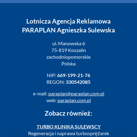
Lotnicza Agencja Reklamowa
PARAPLAN Agnieszka Sulewska
ul. Manowska 6
75-819 Koszalin
zachodniopomorskie
Polska
NIP:
669-199-21-76
REGON:
330542085
e-mail:
paraplan@paraplan.com.pl
web:
paraplan.com.pl
Zobacz również:
TURBO KLINIKA SULEWSCY
Regeneracja i naprawa turbosprężarek