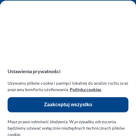
AUTO SERWIS SULEWSCY
Zakład Mechaniki Pojazdów
ul. Manowska 6
75-819 Koszalin
zachodniopomorskie
Polska
turboklinika.com.pl
Odnośniki:
Ustawienia prywatności
Używamy plików cookie i pamięci lokalnej do analizy ruchu oraz
Flight Operations Consulting
poprawy komfortu użytkowania.
Polityka cookies
.
Bolling Modellballone
Zaakceptuj wszystko
Motopark Koszalin
Farma Agroturystyczna
Masz prawo odmówić śledzenia. W przypadku odrzucenia
Rodzina Wolarków
będziemy używać wyłącznie niezbędnych technicznych plików
cookie.