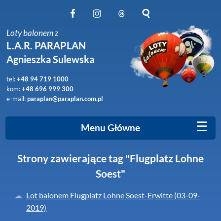
Obserwuj nas na Facebook
Obserwuj nas na Instagram
Obserwuj nas na Threads
Szukaj na stronie
Loty balonem z
L.A.R. PARAPLAN
Agnieszka Sulewska
tel:
+48 94 719 1000
kom:
+48 696 999 300
e-mail:
paraplan@paraplan.com.pl
☰
Menu Główne
Strony zawierające tag "Flugplatz Lohne
Soest"
Lot balonem Flugplatz Lohne Soest-Erwitte (03-09-
2019)