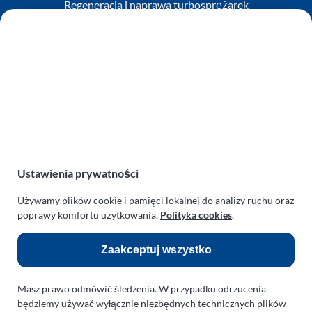
Regeneracja i naprawa turbosprężarek
AUTO SERWIS SULEWSCY
Zakład Mechaniki Pojazdów
ul. Manowska 6
75-819 Koszalin
zachodniopomorskie
Polska
turboklinika.com.pl
Odnośniki:
Ustawienia prywatności
Używamy plików cookie i pamięci lokalnej do analizy ruchu oraz
Flight Operations Consulting
poprawy komfortu użytkowania.
Polityka cookies
.
Bolling Modellballone
Zaakceptuj wszystko
Motopark Koszalin
Farma Agroturystyczna
Masz prawo odmówić śledzenia. W przypadku odrzucenia
Rodzina Wolarków
będziemy używać wyłącznie niezbędnych technicznych plików