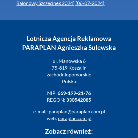
Balonowy Szczecinek 2024] (06-07-2024)
Lotnicza Agencja Reklamowa
PARAPLAN Agnieszka Sulewska
ul. Manowska 6
75-819 Koszalin
zachodniopomorskie
Polska
NIP:
669-199-21-76
REGON:
330542085
e-mail:
paraplan@paraplan.com.pl
web:
paraplan.com.pl
Zobacz również: