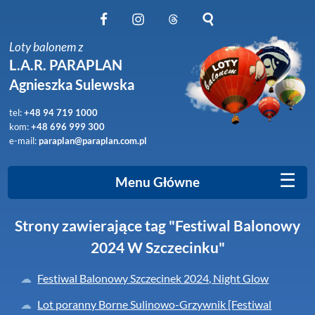
Obserwuj nas na Facebook
Obserwuj nas na Instagram
Obserwuj nas na Threads
Szukaj na stronie
Loty balonem z
L.A.R. PARAPLAN
Agnieszka Sulewska
tel:
+48 94 719 1000
kom:
+48 696 999 300
e-mail:
paraplan@paraplan.com.pl
☰
Menu Główne
Strony zawierające tag "Festiwal Balonowy
2024 W Szczecinku"
Festiwal Balonowy Szczecinek 2024, Night Glow
Lot poranny Borne Sulinowo-Grzywnik [Festiwal