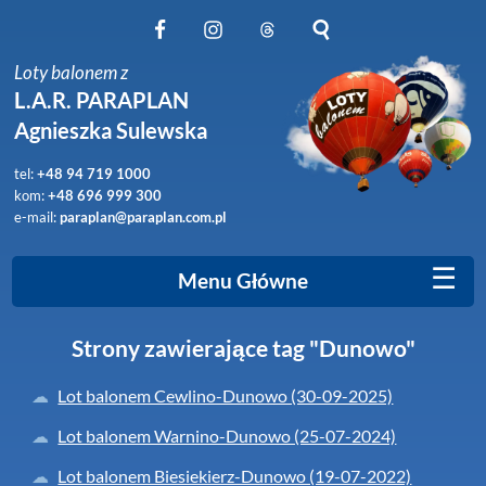
Obserwuj nas na Facebook
Obserwuj nas na Instagram
Obserwuj nas na Threads
Szukaj na stronie
Loty balonem z
L.A.R. PARAPLAN
Agnieszka Sulewska
tel:
+48 94 719 1000
kom:
+48 696 999 300
e-mail:
paraplan@paraplan.com.pl
☰
Menu Główne
Strony zawierające tag "Dunowo"
Lot balonem Cewlino-Dunowo (30-09-2025)
Lot balonem Warnino-Dunowo (25-07-2024)
Lot balonem Biesiekierz-Dunowo (19-07-2022)