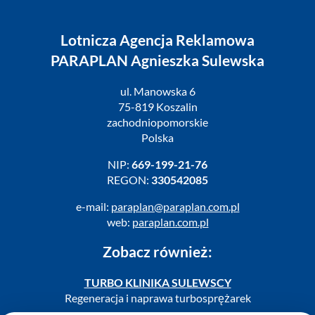
Lotnicza Agencja Reklamowa
PARAPLAN Agnieszka Sulewska
ul. Manowska 6
75-819 Koszalin
zachodniopomorskie
Polska
NIP:
669-199-21-76
REGON:
330542085
e-mail:
paraplan@paraplan.com.pl
web:
paraplan.com.pl
Zobacz również:
TURBO KLINIKA SULEWSCY
Regeneracja i naprawa turbosprężarek