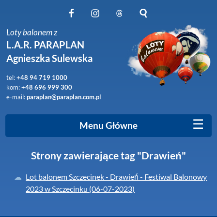
Obserwuj nas na Facebook
Obserwuj nas na Instagram
Obserwuj nas na Threads
Szukaj na stronie
Loty balonem z
L.A.R. PARAPLAN
Agnieszka Sulewska
tel:
+48 94 719 1000
kom:
+48 696 999 300
e-mail:
paraplan@paraplan.com.pl
☰
Menu Główne
Strony zawierające tag "Drawień"
Lot balonem Szczecinek - Drawień - Festiwal Balonowy
2023 w Szczecinku (06-07-2023)