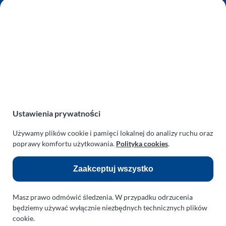
AUTO SERWIS SULEWSCY
Zakład Mechaniki Pojazdów
ul. Manowska 6
75-819 Koszalin
zachodniopomorskie
Polska
turboklinika.com.pl
Odnośniki:
Ustawienia prywatności
Flight Operations Consulting
Używamy plików cookie i pamięci lokalnej do analizy ruchu oraz
poprawy komfortu użytkowania.
Polityka cookies
.
Bolling Modellballone
Zaakceptuj wszystko
Motopark Koszalin
Farma Agroturystyczna
Masz prawo odmówić śledzenia. W przypadku odrzucenia
Rodzina Wolarków
będziemy używać wyłącznie niezbędnych technicznych plików
cookie.
Ballonsport Ackermann