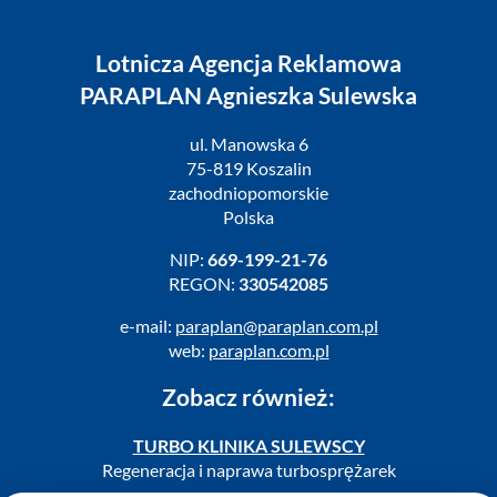
Lotnicza Agencja Reklamowa
PARAPLAN Agnieszka Sulewska
ul. Manowska 6
75-819 Koszalin
zachodniopomorskie
Polska
NIP:
669-199-21-76
REGON:
330542085
e-mail:
paraplan@paraplan.com.pl
web:
paraplan.com.pl
Zobacz również:
TURBO KLINIKA SULEWSCY
Regeneracja i naprawa turbosprężarek