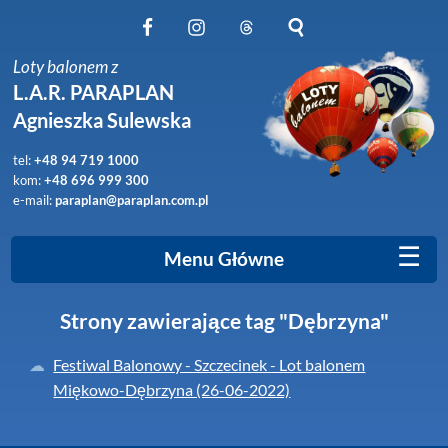
Obserwuj nas na Facebook
Obserwuj nas na Instagram
Obserwuj nas na Threads
Szukaj na stronie
Loty balonem z
L.A.R. PARAPLAN
Agnieszka Sulewska
tel:
+48 94 719 1000
kom:
+48 696 999 300
e-mail:
paraplan@paraplan.com.pl
☰
Menu Główne
Strony zawierające tag "Dębrzyna"
Festiwal Balonowy - Szczecinek - Lot balonem
Miękowo-Dębrzyna (26-06-2022)