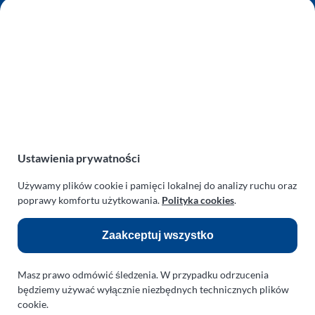
AUTO SERWIS SULEWSCY
Zakład Mechaniki Pojazdów
ul. Manowska 6
75-819 Koszalin
zachodniopomorskie
Polska
turboklinika.com.pl
Odnośniki:
Ustawienia prywatności
Flight Operations Consulting
Używamy plików cookie i pamięci lokalnej do analizy ruchu oraz
poprawy komfortu użytkowania.
Polityka cookies
.
Bolling Modellballone
Zaakceptuj wszystko
Motopark Koszalin
Farma Agroturystyczna
Masz prawo odmówić śledzenia. W przypadku odrzucenia
Rodzina Wolarków
będziemy używać wyłącznie niezbędnych technicznych plików
cookie.
Ballonsport Ackermann