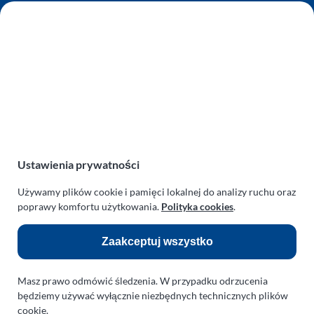
AUTO SERWIS SULEWSCY
Zakład Mechaniki Pojazdów
ul. Manowska 6
75-819 Koszalin
zachodniopomorskie
Polska
turboklinika.com.pl
Odnośniki:
Ustawienia prywatności
Używamy plików cookie i pamięci lokalnej do analizy ruchu oraz
Flight Operations Consulting
poprawy komfortu użytkowania.
Polityka cookies
.
Bolling Modellballone
Zaakceptuj wszystko
Motopark Koszalin
Farma Agroturystyczna
Masz prawo odmówić śledzenia. W przypadku odrzucenia
Rodzina Wolarków
będziemy używać wyłącznie niezbędnych technicznych plików
cookie.