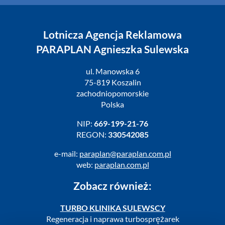
Lotnicza Agencja Reklamowa
PARAPLAN Agnieszka Sulewska
ul. Manowska 6
75-819 Koszalin
zachodniopomorskie
Polska
NIP:
669-199-21-76
REGON:
330542085
e-mail:
paraplan@paraplan.com.pl
web:
paraplan.com.pl
Zobacz również:
TURBO KLINIKA SULEWSCY
Regeneracja i naprawa turbosprężarek