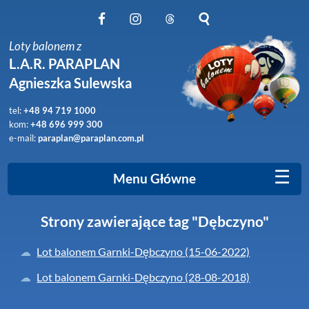
Obserwuj nas na Facebook
Obserwuj nas na Instagram
Obserwuj nas na Threads
Szukaj na stronie
Loty balonem z
L.A.R. PARAPLAN
Agnieszka Sulewska
tel:
+48 94 719 1000
kom:
+48 696 999 300
e-mail:
paraplan@paraplan.com.pl
☰
Menu Główne
Strony zawierające tag "Dębczyno"
Lot balonem Garnki-Dębczyno (15-06-2022)
Lot balonem Garnki-Dębczyno (28-08-2018)