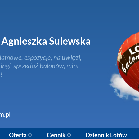
Agnieszka Sulewska
lamowe, espozycje, na uwięzi,
ingi, sprzedaż balonów, mini
!
m.pl
Oferta
Cennik
Dziennik Lotów