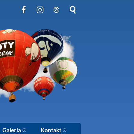
Obserwuj nas na Facebook
Obserwuj nas na Instagram
Obserwuj nas na Threads
Szukaj na stronie
Galeria
Kontakt