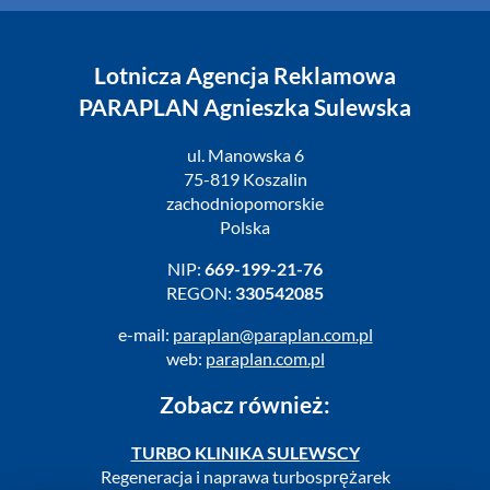
Lotnicza Agencja Reklamowa
PARAPLAN Agnieszka Sulewska
ul. Manowska 6
75-819 Koszalin
zachodniopomorskie
Polska
NIP:
669-199-21-76
REGON:
330542085
e-mail:
paraplan@paraplan.com.pl
web:
paraplan.com.pl
Zobacz również:
TURBO KLINIKA SULEWSCY
Regeneracja i naprawa turbosprężarek