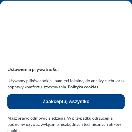
AUTO SERWIS SULEWSCY
Zakład Mechaniki Pojazdów
ul. Manowska 6
75-819 Koszalin
zachodniopomorskie
Polska
turboklinika.com.pl
Odnośniki:
Ustawienia prywatności
Używamy plików cookie i pamięci lokalnej do analizy ruchu oraz
Flight Operations Consulting
poprawy komfortu użytkowania.
Polityka cookies
.
Bolling Modellballone
Zaakceptuj wszystko
Motopark Koszalin
Farma Agroturystyczna
Masz prawo odmówić śledzenia. W przypadku odrzucenia
Rodzina Wolarków
będziemy używać wyłącznie niezbędnych technicznych plików
cookie.