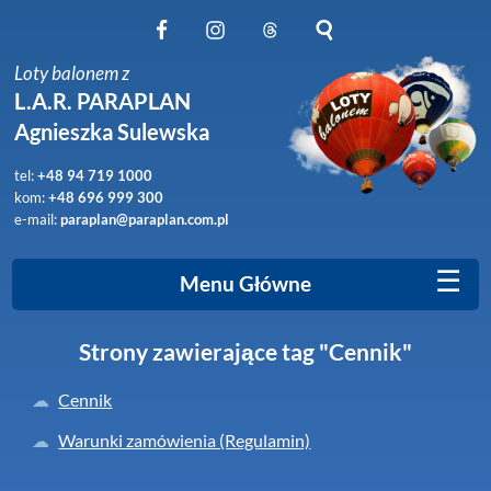
Obserwuj nas na Facebook
Obserwuj nas na Instagram
Obserwuj nas na Threads
Szukaj na stronie
Loty balonem z
L.A.R. PARAPLAN
Agnieszka Sulewska
tel:
+48 94 719 1000
kom:
+48 696 999 300
e-mail:
paraplan@paraplan.com.pl
☰
Menu Główne
Strony zawierające tag "Cennik"
Cennik
Warunki zamówienia (Regulamin)