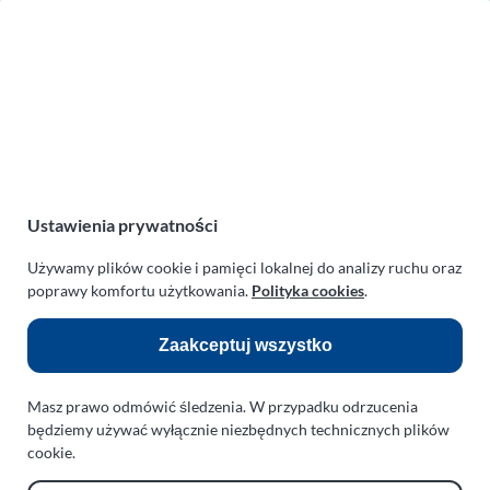
Zakład Mechaniki Pojazdów
ul. Manowska 6
75-819 Koszalin
zachodniopomorskie
Polska
turboklinika.com.pl
Odnośniki:
Ustawienia prywatności
Flight Operations Consulting
Używamy plików cookie i pamięci lokalnej do analizy ruchu oraz
poprawy komfortu użytkowania.
Polityka cookies
.
Bolling Modellballone
Motopark Koszalin
Zaakceptuj wszystko
Farma Agroturystyczna
Masz prawo odmówić śledzenia. W przypadku odrzucenia
Rodzina Wolarków
będziemy używać wyłącznie niezbędnych technicznych plików
Ballonsport Ackermann
cookie.