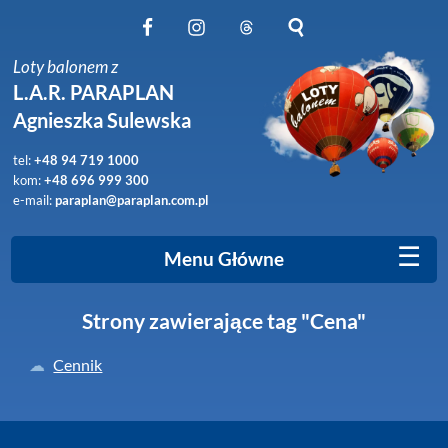
Obserwuj nas na Facebook
Obserwuj nas na Instagram
Obserwuj nas na Threads
Szukaj na stronie
Loty balonem z
L.A.R. PARAPLAN
Agnieszka Sulewska
tel:
+48 94 719 1000
kom:
+48 696 999 300
e-mail:
paraplan@paraplan.com.pl
☰
Menu Główne
Strony zawierające tag "Cena"
Cennik