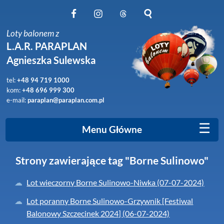
Obserwuj nas na Facebook
Obserwuj nas na Instagram
Obserwuj nas na Threads
Szukaj na stronie
Loty balonem z
L.A.R. PARAPLAN
Agnieszka Sulewska
tel:
+48 94 719 1000
kom:
+48 696 999 300
e-mail:
paraplan@paraplan.com.pl
☰
Menu Główne
Strony zawierające tag "Borne Sulinowo"
Lot wieczorny Borne Sulinowo-Niwka (07-07-2024)
Lot poranny Borne Sulinowo-Grzywnik [Festiwal
Balonowy Szczecinek 2024] (06-07-2024)