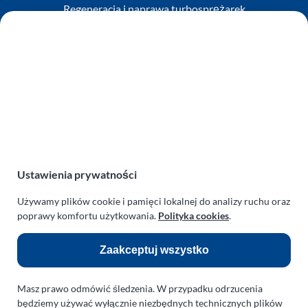
Regeneracja i naprawa turbosprężarek
AUTO SERWIS SULEWSCY
Zakład Mechaniki Pojazdów
ul. Manowska 6
75-819 Koszalin
zachodniopomorskie
Polska
turboklinika.com.pl
Ustawienia prywatności
Odnośniki:
Używamy plików cookie i pamięci lokalnej do analizy ruchu oraz
Flight Operations Consulting
poprawy komfortu użytkowania.
Polityka cookies
.
Bolling Modellballone
Zaakceptuj wszystko
Motopark Koszalin
Farma Agroturystyczna
Masz prawo odmówić śledzenia. W przypadku odrzucenia
Rodzina Wolarków
będziemy używać wyłącznie niezbędnych technicznych plików