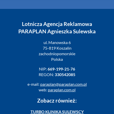
Lotnicza Agencja Reklamowa
PARAPLAN Agnieszka Sulewska
ul. Manowska 6
75-819 Koszalin
zachodniopomorskie
Polska
NIP:
669-199-21-76
REGON:
330542085
e-mail:
paraplan@paraplan.com.pl
web:
paraplan.com.pl
Zobacz również:
TURBO KLINIKA SULEWSCY