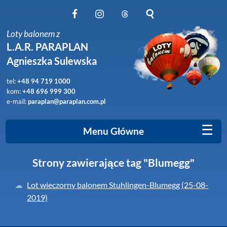
Obserwuj nas na Facebook
Obserwuj nas na Instagram
Obserwuj nas na Threads
Szukaj na stronie
Loty balonem z
L.A.R. PARAPLAN
Agnieszka Sulewska
tel:
+48 94 719 1000
kom:
+48 696 999 300
e-mail:
paraplan@paraplan.com.pl
☰
Menu Główne
Strony zawierające tag "Blumegg"
Lot wieczorny balonem Stuhlingen-Blumegg (25-08-
2019)