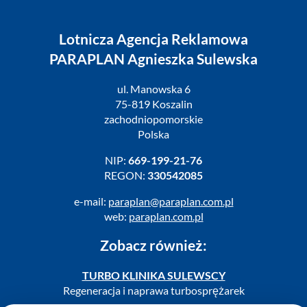
Lotnicza Agencja Reklamowa
PARAPLAN Agnieszka Sulewska
ul. Manowska 6
75-819 Koszalin
zachodniopomorskie
Polska
NIP:
669-199-21-76
REGON:
330542085
e-mail:
paraplan@paraplan.com.pl
web:
paraplan.com.pl
Zobacz również:
TURBO KLINIKA SULEWSCY
Regeneracja i naprawa turbosprężarek