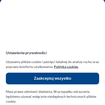
AUTO SERWIS SULEWSCY
Zakład Mechaniki Pojazdów
ul. Manowska 6
75-819 Koszalin
zachodniopomorskie
Polska
turboklinika.com.pl
Odnośniki:
Ustawienia prywatności
Flight Operations Consulting
Używamy plików cookie i pamięci lokalnej do analizy ruchu oraz
poprawy komfortu użytkowania.
Polityka cookies
.
Bolling Modellballone
Zaakceptuj wszystko
Motopark Koszalin
Farma Agroturystyczna
Masz prawo odmówić śledzenia. W przypadku odrzucenia
Rodzina Wolarków
będziemy używać wyłącznie niezbędnych technicznych plików
cookie.
Ballonsport Ackermann