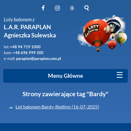
Obserwuj nas na Facebook
Obserwuj nas na Instagram
Obserwuj nas na Threads
Szukaj na stronie
Loty balonem z
L.A.R. PARAPLAN
Agnieszka Sulewska
tel:
+48 94 719 1000
kom:
+48 696 999 300
e-mail:
paraplan@paraplan.com.pl
☰
Menu Główne
Strony zawierające tag "Bardy"
Lot balonem Bardy-Redlino (16-07-2025)