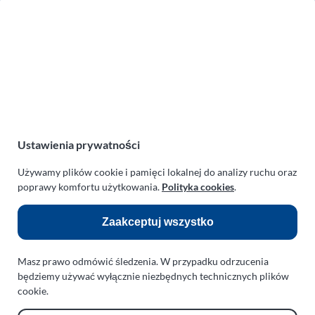
Zakład Mechaniki Pojazdów
ul. Manowska 6
75-819 Koszalin
zachodniopomorskie
Polska
turboklinika.com.pl
Odnośniki:
Ustawienia prywatności
Flight Operations Consulting
Używamy plików cookie i pamięci lokalnej do analizy ruchu oraz
poprawy komfortu użytkowania.
Polityka cookies
.
Bolling Modellballone
Motopark Koszalin
Zaakceptuj wszystko
Farma Agroturystyczna
Masz prawo odmówić śledzenia. W przypadku odrzucenia
Rodzina Wolarków
będziemy używać wyłącznie niezbędnych technicznych plików
Ballonsport Ackermann
cookie.