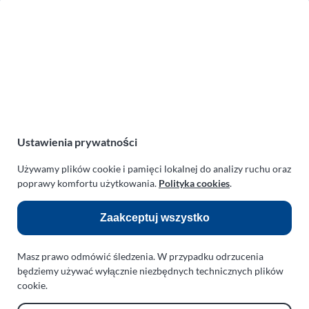
Zakład Mechaniki Pojazdów
ul. Manowska 6
75-819 Koszalin
zachodniopomorskie
Polska
turboklinika.com.pl
Odnośniki:
Ustawienia prywatności
Flight Operations Consulting
Używamy plików cookie i pamięci lokalnej do analizy ruchu oraz
poprawy komfortu użytkowania.
Polityka cookies
.
Bolling Modellballone
Motopark Koszalin
Zaakceptuj wszystko
Farma Agroturystyczna
Masz prawo odmówić śledzenia. W przypadku odrzucenia
Rodzina Wolarków
będziemy używać wyłącznie niezbędnych technicznych plików
Ballonsport Ackermann
cookie.