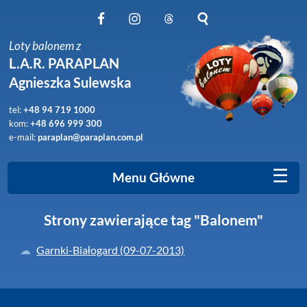
Obserwuj nas na Facebook
Obserwuj nas na Instagram
Obserwuj nas na Threads
Szukaj na stronie
Loty balonem z
L.A.R. PARAPLAN
Agnieszka Sulewska
tel:
+48 94 719 1000
kom:
+48 696 999 300
e-mail:
paraplan@paraplan.com.pl
☰
Menu Główne
Strony zawierające tag "Balonem"
Garnki-Białogard (09-07-2013)