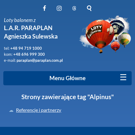
Obserwuj nas na Facebook
Obserwuj nas na Instagram
Obserwuj nas na Threads
Szukaj na stronie
Loty balonem z
L.A.R. PARAPLAN
Agnieszka Sulewska
tel:
+48 94 719 1000
kom:
+48 696 999 300
e-mail:
paraplan@paraplan.com.pl
☰
Menu Główne
Strony zawierające tag "Alpinus"
Referencje i partnerzy