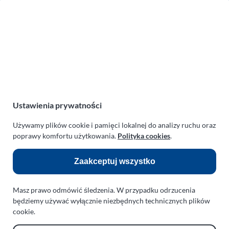
Zakład Mechaniki Pojazdów
ul. Manowska 6
75-819 Koszalin
zachodniopomorskie
Polska
turboklinika.com.pl
Odnośniki:
Ustawienia prywatności
Flight Operations Consulting
Używamy plików cookie i pamięci lokalnej do analizy ruchu oraz
poprawy komfortu użytkowania.
Polityka cookies
.
Bolling Modellballone
Motopark Koszalin
Zaakceptuj wszystko
Farma Agroturystyczna
Masz prawo odmówić śledzenia. W przypadku odrzucenia
Rodzina Wolarków
będziemy używać wyłącznie niezbędnych technicznych plików
Ballonsport Ackermann
cookie.