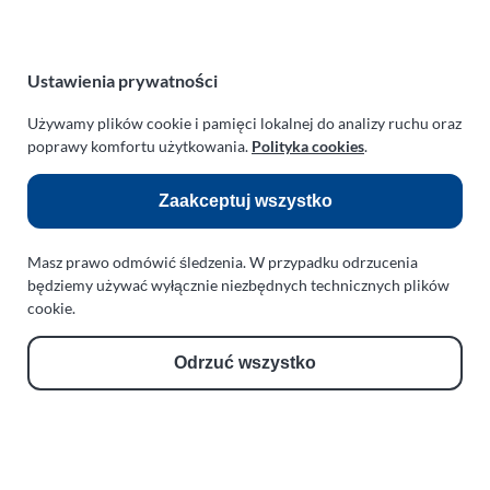
ul. Manowska 6
75-819 Koszalin
zachodniopomorskie
Ustawienia prywatności
Polska
turboklinika.com.pl
Używamy plików cookie i pamięci lokalnej do analizy ruchu oraz
poprawy komfortu użytkowania.
Polityka cookies
.
Odnośniki:
Zaakceptuj wszystko
Flight Operations Consulting
Bolling Modellballone
Masz prawo odmówić śledzenia. W przypadku odrzucenia
będziemy używać wyłącznie niezbędnych technicznych plików
Motopark Koszalin
cookie.
Farma Agroturystyczna
Odrzuć wszystko
Rodzina Wolarków
Ballonsport Ackermann
Schroeder Fireballoons