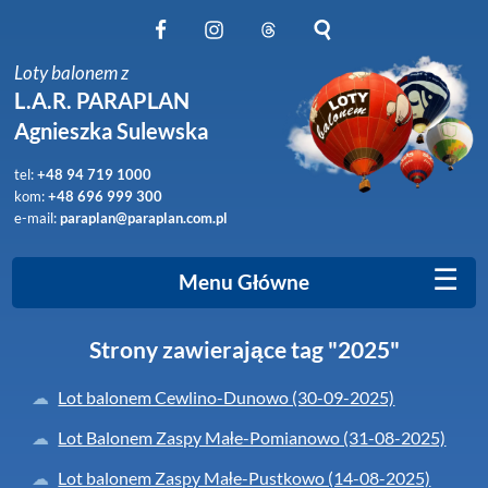
Obserwuj nas na Facebook
Obserwuj nas na Instagram
Obserwuj nas na Threads
Szukaj na stronie
Loty balonem z
L.A.R. PARAPLAN
Agnieszka Sulewska
tel:
+48 94 719 1000
kom:
+48 696 999 300
e-mail:
paraplan@paraplan.com.pl
☰
Menu Główne
Strony zawierające tag "2025"
Lot balonem Cewlino-Dunowo (30-09-2025)
Lot Balonem Zaspy Małe-Pomianowo (31-08-2025)
Lot balonem Zaspy Małe-Pustkowo (14-08-2025)