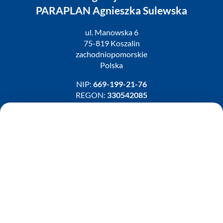
PARAPLAN Agnieszka Sulewska
ul. Manowska 6
75-819 Koszalin
zachodniopomorskie
Polska
NIP:
669-199-21-76
REGON:
330542085
e-mail:
paraplan@paraplan.com.pl
web:
paraplan.com.pl
Zobacz również:
TURBO KLINIKA SULEWSCY
Regeneracja i naprawa turbosprężarek
AUTO SERWIS SULEWSCY
Zakład Mechaniki Pojazdów