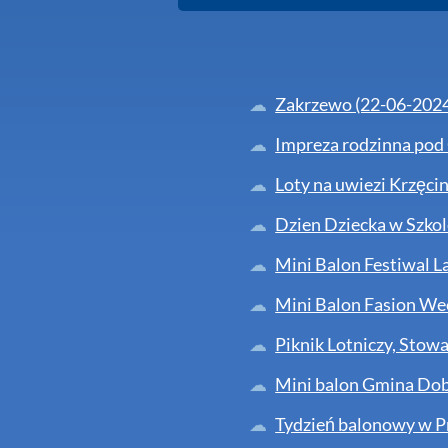
Zakrzewo (22-06-202
Impreza rodzinna pod
Loty na uwiezi Krzęcin
Dzien Dziecka w Szkol
Mini Balon Festiwal L
Mini Balon Fasion We
Piknik Lotniczy, Stow
Mini balon Gmina Dob
Tydzień balonowy w P