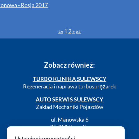
alonowa - Rosja 2017
««
1
2
»
»»
Zobacz również:
TURBO KLINIKA SULEWSCY
Regeneracja i naprawa turbosprężarek
AUTO SERWIS SULEWSCY
Zakład Mechaniki Pojazdów
ul. Manowska 6
75-819 Koszalin
zachodniopomorskie
Ustawienia prywatności