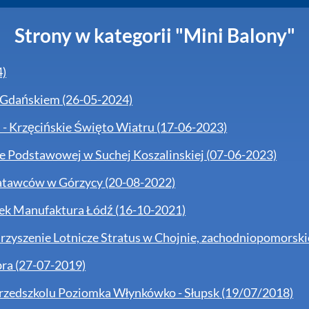
Strony w kategorii "Mini Balony"
4)
 Gdańskiem (26-05-2024)
 - Krzęcińskie Święto Wiatru (17-06-2023)
e Podstawowej w Suchej Koszalinskiej (07-06-2023)
atawców w Górzycy (20-08-2022)
ek Manufaktura Łódź (16-10-2021)
arzyszenie Lotnicze Stratus w Chojnie, zachodniopomorski
ra (27-07-2019)
rzedszkolu Poziomka Włynkówko - Słupsk (19/07/2018)