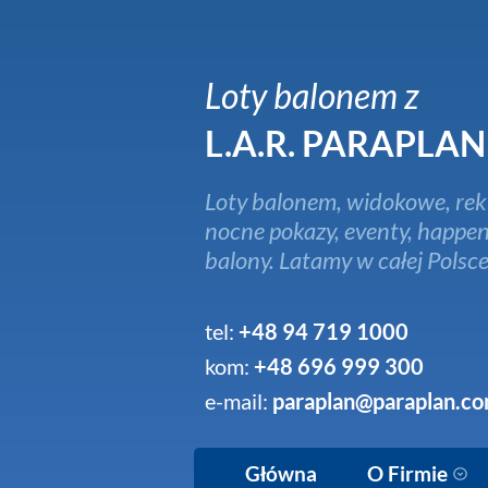
Loty balonem z
L.A.R. PARAPLAN
Loty balonem, widokowe, rek
nocne pokazy, eventy, happen
balony. Latamy w całej Polsce
tel:
+48 94 719 1000
kom:
+48 696 999 300
e-mail:
paraplan@paraplan.co
Główna
O Firmie