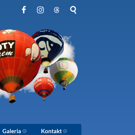
Obserwuj nas na Facebook
Obserwuj nas na Instagram
Obserwuj nas na Threads
Szukaj na stronie
Galeria
Kontakt