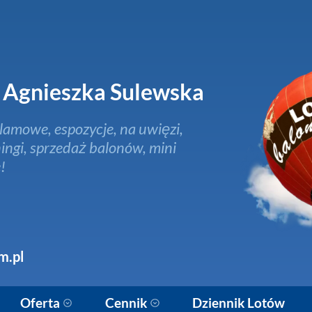
Agnieszka Sulewska
lamowe, espozycje, na uwięzi,
ingi, sprzedaż balonów, mini
!
m.pl
Oferta
Cennik
Dziennik Lotów