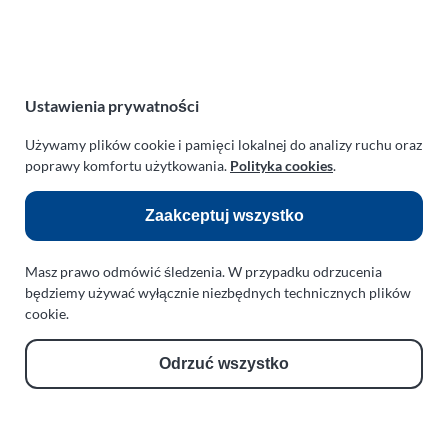
Zakład Mechaniki Pojazdów
ul. Manowska 6
75-819 Koszalin
zachodniopomorskie
Ustawienia prywatności
Polska
Używamy plików cookie i pamięci lokalnej do analizy ruchu oraz
turboklinika.com.pl
poprawy komfortu użytkowania.
Polityka cookies
.
Odnośniki:
Zaakceptuj wszystko
Flight Operations Consulting
Masz prawo odmówić śledzenia. W przypadku odrzucenia
Bolling Modellballone
będziemy używać wyłącznie niezbędnych technicznych plików
cookie.
Motopark Koszalin
Farma Agroturystyczna
Odrzuć wszystko
Rodzina Wolarków
Ballonsport Ackermann