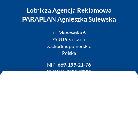
Lotnicza Agencja Reklamowa
PARAPLAN Agnieszka Sulewska
ul. Manowska 6
75-819 Koszalin
zachodniopomorskie
Polska
NIP:
669-199-21-76
REGON:
330542085
e-mail:
paraplan@paraplan.com.pl
web:
paraplan.com.pl
Zobacz również:
TURBO KLINIKA SULEWSCY
Regeneracja i naprawa turbosprężarek
AUTO SERWIS SULEWSCY