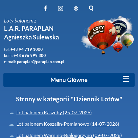
Obserwuj nas na Facebook
Obserwuj nas na Instagram
Obserwuj nas na Threads
Szukaj na stronie
Loty balonem z
L.A.R. PARAPLAN
Agnieszka Sulewska
tel:
+48 94 719 1000
kom:
+48 696 999 300
e-mail:
paraplan@paraplan.com.pl
☰
Menu Główne
Strony w kategorii "Dziennik Lotów"
Lot balonem Kaszuby (25-07-2026)
Lot balonem Koszalin-Pomianowo (14-07-2026)
Lot balonem Warnino-Białogórzyno (09-07-2026)