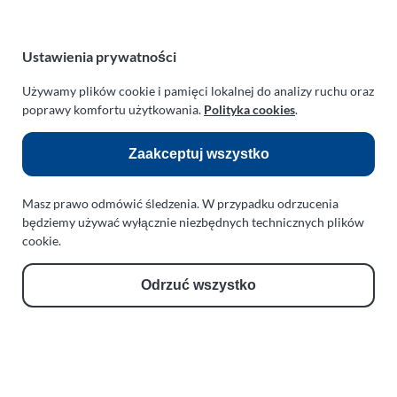
e-mail:
paraplan@paraplan.com.pl
web:
paraplan.com.pl
Ustawienia prywatności
Zobacz również:
Używamy plików cookie i pamięci lokalnej do analizy ruchu oraz
poprawy komfortu użytkowania.
Polityka cookies
.
TURBO KLINIKA SULEWSCY
Regeneracja i naprawa turbosprężarek
Zaakceptuj wszystko
AUTO SERWIS SULEWSCY
Zakład Mechaniki Pojazdów
Masz prawo odmówić śledzenia. W przypadku odrzucenia
będziemy używać wyłącznie niezbędnych technicznych plików
ul. Manowska 6
cookie.
75-819 Koszalin
zachodniopomorskie
Polska
Odrzuć wszystko
turboklinika.com.pl
Odnośniki:
Flight Operations Consulting