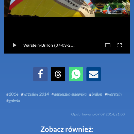
Warstein-Brillon (07-09-2014)
Udostępnij na Facebook
Udostępnij na Threads
Udostępnij przez WhatsApp
Udostępnij przez Email
#
2014
#
wrzesień 2014
#
agnieszka-sulewska
#
brillon
#
warstein
#
galeria
Opublikowano
07.09.2014, 21:00
Zobacz również: