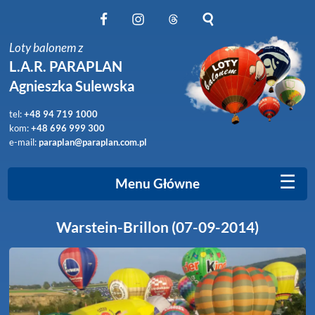
Obserwuj nas na Facebook
Obserwuj nas na Instagram
Obserwuj nas na Threads
Szukaj na stronie
Loty balonem z
L.A.R. PARAPLAN
Agnieszka Sulewska
tel:
+48 94 719 1000
kom:
+48 696 999 300
e-mail:
paraplan@paraplan.com.pl
☰
Menu Główne
Warstein-Brillon (07-09-2014)