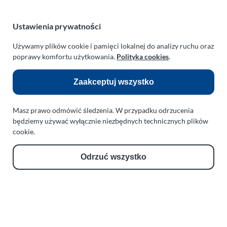
e-mail:
paraplan@paraplan.com.pl
web:
paraplan.com.pl
Ustawienia prywatności
Zobacz również:
Używamy plików cookie i pamięci lokalnej do analizy ruchu oraz
poprawy komfortu użytkowania.
Polityka cookies
.
TURBO KLINIKA SULEWSCY
Regeneracja i naprawa turbosprężarek
Zaakceptuj wszystko
AUTO SERWIS SULEWSCY
Zakład Mechaniki Pojazdów
Masz prawo odmówić śledzenia. W przypadku odrzucenia
będziemy używać wyłącznie niezbędnych technicznych plików
ul. Manowska 6
cookie.
75-819 Koszalin
zachodniopomorskie
Polska
Odrzuć wszystko
turboklinika.com.pl
Odnośniki:
Flight Operations Consulting