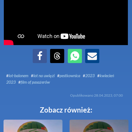
Udostępnij na Facebook
Udostępnij na Threads
Udostępnij przez WhatsApp
Udostępnij przez Email
#
lot-balonem
#
lot na uwięzi
#
pestkownica
#
2023
#
kwiecień
2023
#
film of pasażerów
Opublikowano
28.04.2023, 07:00
Zobacz również: