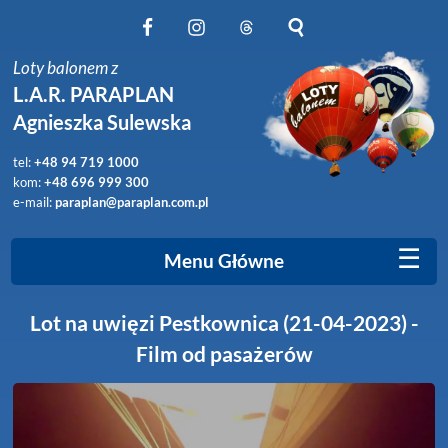
Obserwuj nas na Facebook
Obserwuj nas na Instagram
Obserwuj nas na Threads
Szukaj na stronie
Loty balonem z
L.A.R. PARAPLAN
Agnieszka Sulewska
tel:
+48 94 719 1000
kom:
+48 696 999 300
e-mail:
paraplan@paraplan.com.pl
☰
Menu Główne
Lot na uwięzi Pestkownica (21-04-2023) -
Film od pasażerów