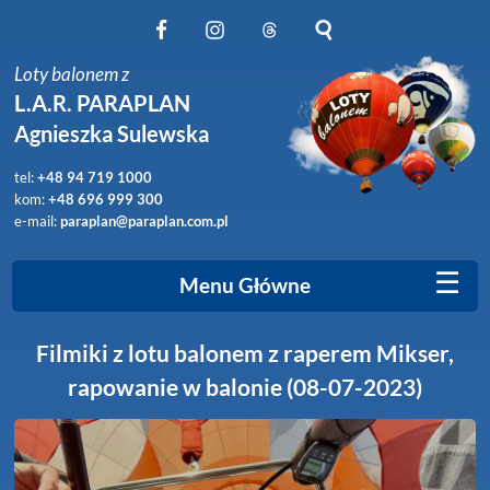
Obserwuj nas na Facebook
Obserwuj nas na Instagram
Obserwuj nas na Threads
Szukaj na stronie
Loty balonem z
L.A.R. PARAPLAN
Agnieszka Sulewska
tel:
+48 94 719 1000
kom:
+48 696 999 300
e-mail:
paraplan@paraplan.com.pl
☰
Menu Główne
Filmiki z lotu balonem z raperem Mikser,
rapowanie w balonie (08-07-2023)