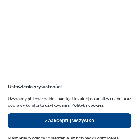
Filmiki z Nocnej Gali (Night Glow)
Festiwal Balonowy 2023 w
Szczecinku (07-07-2023)
Lotnicza Agencja Reklamowa
PARAPLAN Agnieszka Sulewska
ul. Manowska 6
Ustawienia prywatności
75-819 Koszalin
zachodniopomorskie
Używamy plików cookie i pamięci lokalnej do analizy ruchu oraz
Polska
poprawy komfortu użytkowania.
Polityka cookies
.
NIP:
669-199-21-76
Zaakceptuj wszystko
REGON:
330542085
e-mail:
paraplan@paraplan.com.pl
Masz prawo odmówić śledzenia. W przypadku odrzucenia