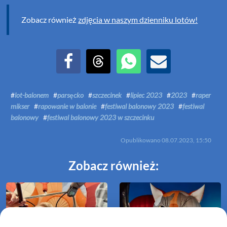
Zobacz również
zdjęcia w naszym dzienniku lotów!
Udostępnij na Facebook
Udostępnij na Threads
Udostępnij przez WhatsApp
Udostępnij przez Email
#
lot-balonem
#
parsęcko
#
szczecinek
#
lipiec 2023
#
2023
#
raper
mikser
#
rapowanie w balonie
#
festiwal balonowy 2023
#
festiwal
balonowy
#
festiwal balonowy 2023 w szczecinku
Opublikowano
08.07.2023, 15:50
Zobacz również: