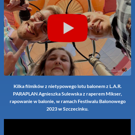
Kilka filmików z nietypowego lotu balonem z L.A.R.
PARAPLAN Agnieszka Sulewska z raperem Mikser,
rapowanie w balonie, w ramach Festiwalu Balonowego
2023 w Szczecinku.