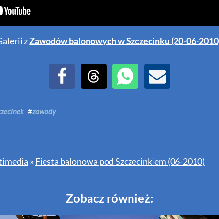
alerii z
Zawodów balonowych w Szczecinku (20-06-2010
Udostępnij na Facebook
Udostępnij na Threads
Udostępnij przez WhatsAp
Udostępnij przez E
czecinek
#
zawody
timedia
»
Fiesta balonowa pod Szczecinkiem (06-2010)
Zobacz również: