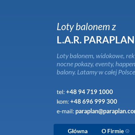
Loty balonem z
L.A.R. PARAPLAN
Loty balonem, widokowe, rek
nocne pokazy, eventy, happen
balony. Latamy w całej Polsce
tel:
+48 94 719 1000
kom:
+48 696 999 300
e-mail:
paraplan@paraplan.co
Główna
O Firmie