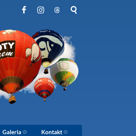
Obserwuj nas na Facebook
Obserwuj nas na Instagram
Obserwuj nas na Threads
Szukaj na stronie
Galeria
Kontakt