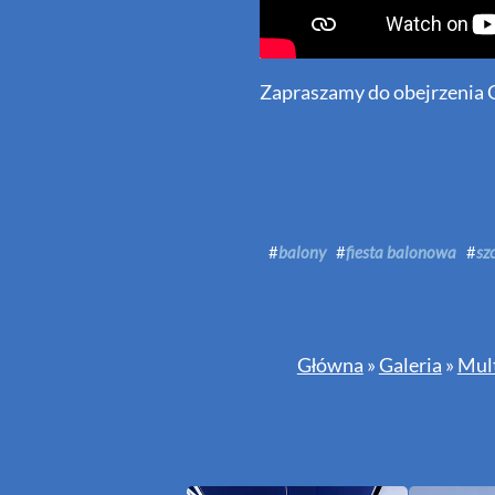
Zapraszamy do obejrzenia G
#
balony
#
fiesta balonowa
#
sz
Główna
»
Galeria
»
Mul