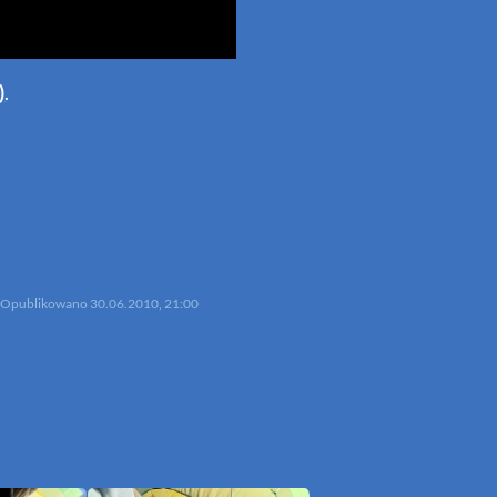
)
.
p
mail
Opublikowano
30.06.2010, 21:00