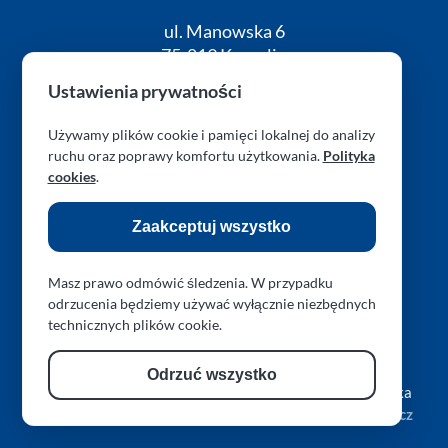
ul. Manowska 6
75-819 Koszalin
zachodniopomorskie
Ustawienia prywatności
Polska
Używamy plików cookie i pamięci lokalnej do analizy
turboklinika.com.pl
ruchu oraz poprawy komfortu użytkowania.
Polityka
cookies
.
RODO (GDPR)
Cookies
Kontakt
Zaakceptuj wszystko
Masz prawo odmówić śledzenia. W przypadku
odrzucenia będziemy używać wyłącznie niezbędnych
technicznych plików cookie.
Obserwuj nas na Facebook
Obserwuj nas na Instagram
Obserwuj nas na Threads
Obserwuj nas przez 
Zresetuj preferencje prywatności
Odrzuć wszystko
Copyright © 2026 L.A.R. PARAPLAN Agnieszka Sulewska
Stworzone przy pomocy
Hugo
przez
Dariusz Więckiewicz