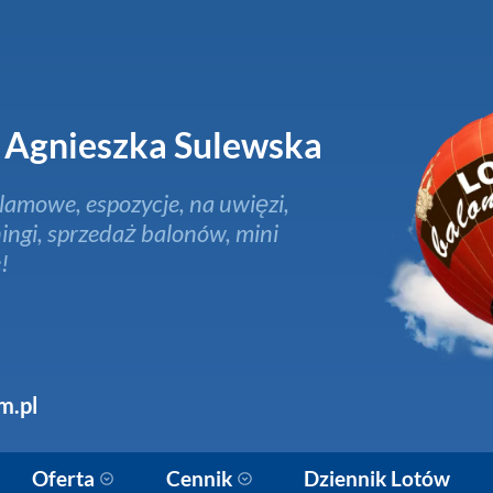
Agnieszka Sulewska
lamowe, espozycje, na uwięzi,
ingi, sprzedaż balonów, mini
!
m.pl
Oferta
Cennik
Dziennik Lotów