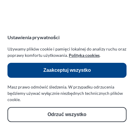
Polska
NIP:
669-199-21-76
REGON:
330542085
e-mail:
paraplan@paraplan.com.pl
Ustawienia prywatności
web:
paraplan.com.pl
Używamy plików cookie i pamięci lokalnej do analizy ruchu oraz
Zobacz również:
poprawy komfortu użytkowania.
Polityka cookies
.
TURBO KLINIKA SULEWSCY
Zaakceptuj wszystko
Regeneracja i naprawa turbosprężarek
AUTO SERWIS SULEWSCY
Masz prawo odmówić śledzenia. W przypadku odrzucenia
Zakład Mechaniki Pojazdów
będziemy używać wyłącznie niezbędnych technicznych plików
cookie.
ul. Manowska 6
75-819 Koszalin
zachodniopomorskie
Odrzuć wszystko
Polska
turboklinika.com.pl