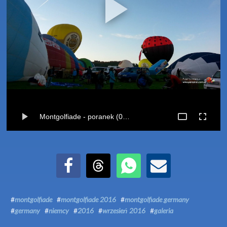
Montgolfiade - poranek (07-09-2016)
Udostępnij na Facebook
Udostępnij na Threads
Udostępnij przez WhatsApp
Udostępnij przez Email
#
montgolfiade
#
montgolfiade 2016
#
montgolfiade germany
#
germany
#
niemcy
#
2016
#
wrzesień 2016
#
galeria