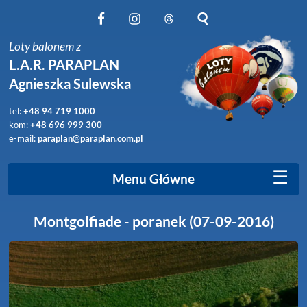
Obserwuj nas na Facebook
Obserwuj nas na Instagram
Obserwuj nas na Threads
Szukaj na stronie
Loty balonem z
L.A.R. PARAPLAN
Agnieszka Sulewska
tel:
+48 94 719 1000
kom:
+48 696 999 300
e-mail:
paraplan@paraplan.com.pl
☰
Menu Główne
Montgolfiade - poranek (07-09-2016)