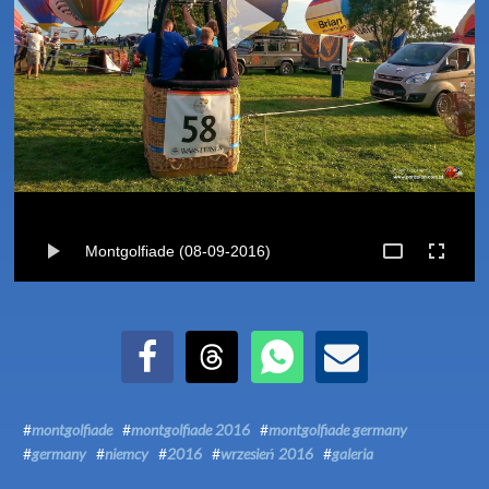
Montgolfiade (08-09-2016)
Udostępnij na Facebook
Udostępnij na Threads
Udostępnij przez WhatsApp
Udostępnij przez Email
#
montgolfiade
#
montgolfiade 2016
#
montgolfiade germany
#
germany
#
niemcy
#
2016
#
wrzesień 2016
#
galeria