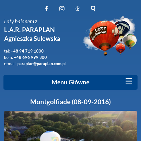
Obserwuj nas na Facebook
Obserwuj nas na Instagram
Obserwuj nas na Threads
Szukaj na stronie
Loty balonem z
L.A.R. PARAPLAN
Agnieszka Sulewska
tel:
+48 94 719 1000
kom:
+48 696 999 300
e-mail:
paraplan@paraplan.com.pl
☰
Menu Główne
Montgolfiade (08-09-2016)