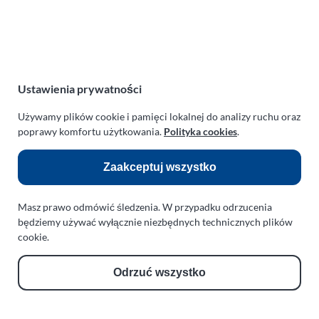
Polska
NIP:
669-199-21-76
REGON:
330542085
e-mail:
paraplan@paraplan.com.pl
Ustawienia prywatności
web:
paraplan.com.pl
Używamy plików cookie i pamięci lokalnej do analizy ruchu oraz
Zobacz również:
poprawy komfortu użytkowania.
Polityka cookies
.
TURBO KLINIKA SULEWSCY
Zaakceptuj wszystko
Regeneracja i naprawa turbosprężarek
AUTO SERWIS SULEWSCY
Masz prawo odmówić śledzenia. W przypadku odrzucenia
Zakład Mechaniki Pojazdów
będziemy używać wyłącznie niezbędnych technicznych plików
cookie.
ul. Manowska 6
75-819 Koszalin
zachodniopomorskie
Odrzuć wszystko
Polska
turboklinika.com.pl