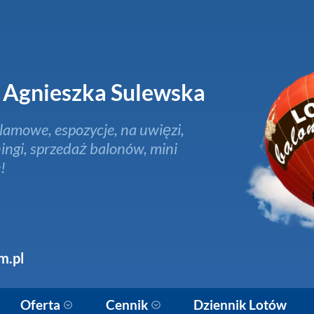
Agnieszka Sulewska
lamowe, espozycje, na uwięzi,
ingi, sprzedaż balonów, mini
!
m.pl
Oferta
Cennik
Dziennik Lotów