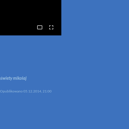
p
mail
#
świety mikolaj
Opublikowano
05.12.2014, 21:00