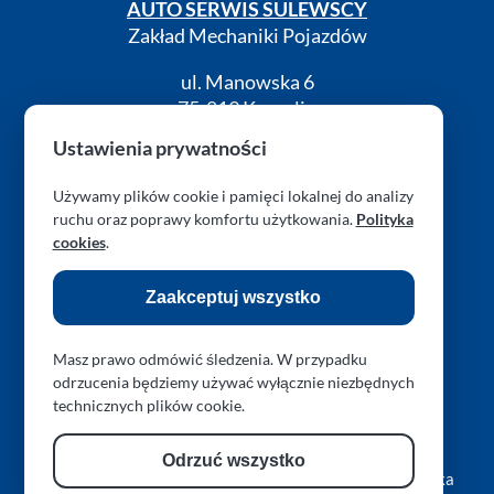
AUTO SERWIS SULEWSCY
Zakład Mechaniki Pojazdów
ul. Manowska 6
75-819 Koszalin
zachodniopomorskie
Ustawienia prywatności
Polska
Używamy plików cookie i pamięci lokalnej do analizy
turboklinika.com.pl
ruchu oraz poprawy komfortu użytkowania.
Polityka
cookies
.
RODO (GDPR)
Cookies
Kontakt
Zaakceptuj wszystko
Masz prawo odmówić śledzenia. W przypadku
odrzucenia będziemy używać wyłącznie niezbędnych
technicznych plików cookie.
Obserwuj nas na Facebook
Obserwuj nas na Instagram
Obserwuj nas na Threads
Obserwuj nas przez 
Zresetuj preferencje prywatności
Odrzuć wszystko
Copyright © 2026 L.A.R. PARAPLAN Agnieszka Sulewska