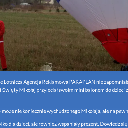
kże Lotnicza Agencja Reklamowa PARAPLAN nie zapomniała
i Święty Mikołaj przyleciał swoim mini balonem do dzieci 
- może nie koniecznie wychudzonego Mikołaja, ale na pew
ylko dla dzieci, ale również wspaniały prezent.
Dowiedz się