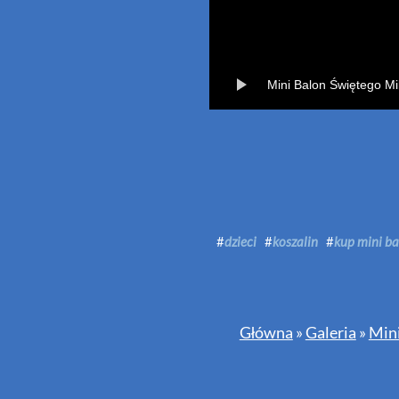
Mini Balon Świętego Mi
#
dzieci
#
koszalin
#
kup mini b
Główna
»
Galeria
»
Mini