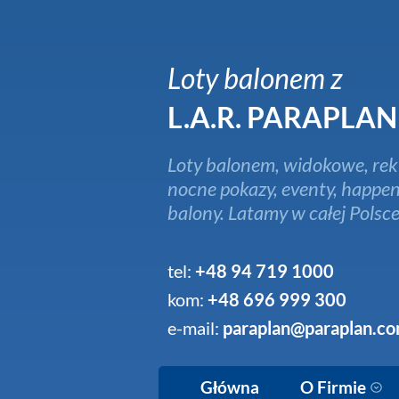
Loty balonem z
L.A.R. PARAPLAN
Loty balonem, widokowe, rek
nocne pokazy, eventy, happen
balony. Latamy w całej Polsce
tel:
+48 94 719 1000
kom:
+48 696 999 300
e-mail:
paraplan@paraplan.co
Główna
O Firmie