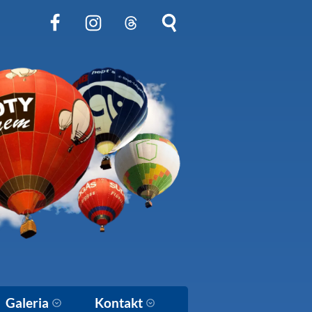
Obserwuj nas na Facebook
Obserwuj nas na Instagram
Obserwuj nas na Threads
Szukaj na stronie
Galeria
Kontakt