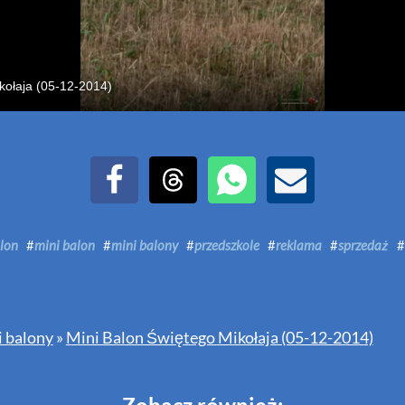
kołaja (05-12-2014)
Udostępnij na Facebook
Udostępnij na Threads
Udostępnij przez WhatsAp
Udostępnij przez E
alon
#
mini balon
#
mini balony
#
przedszkole
#
reklama
#
sprzedaż
 balony
»
Mini Balon Świętego Mikołaja (05-12-2014)