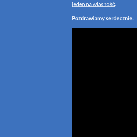
jeden na własność
.
Pozdrawiamy serdecznie.