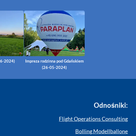
06-2024)
Impreza rodzinna pod Gdańskiem
(26-05-2024)
Odnośniki:
Flight Operations Consulting
Bolling Modellballone