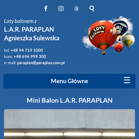
Obserwuj nas na Facebook
Obserwuj nas na Instagram
Obserwuj nas na Threads
Szukaj na stronie
Loty balonem z
L.A.R. PARAPLAN
Agnieszka Sulewska
tel:
+48 94 719 1000
kom:
+48 696 999 300
e-mail:
paraplan@paraplan.com.pl
☰
Menu Główne
Mini Balon L.A.R. PARAPLAN