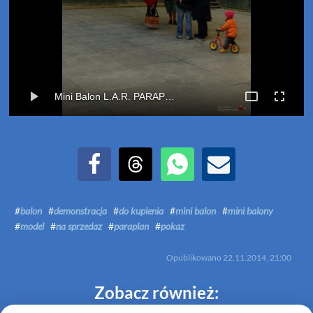
Mini Balon L.A.R. PARAPLAN
Udostępnij na Facebook
Udostępnij na Threads
Udostępnij przez WhatsApp
Udostępnij przez Email
#
balon
#
demonstracja
#
do kupienia
#
mini balon
#
mini balony
#
model
#
na sprzedaz
#
paraplan
#
pokaz
Opublikowano
22.11.2014, 21:00
Zobacz również: