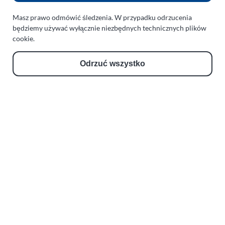
Masz prawo odmówić śledzenia. W przypadku odrzucenia
e-mail:
paraplan@paraplan.com.pl
będziemy używać wyłącznie niezbędnych technicznych plików
web:
paraplan.com.pl
cookie.
Zobacz również:
Odrzuć wszystko
TURBO KLINIKA SULEWSCY
Regeneracja i naprawa turbosprężarek
AUTO SERWIS SULEWSCY
Zakład Mechaniki Pojazdów
ul. Manowska 6
75-819 Koszalin
zachodniopomorskie
Polska
turboklinika.com.pl
Odnośniki: