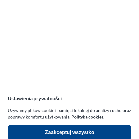
Mini Balon Świętego Mikołaja
(05-12-2014)
Lotnicza Agencja Reklamowa
PARAPLAN Agnieszka Sulewska
Ustawienia prywatności
ul. Manowska 6
75-819 Koszalin
Używamy plików cookie i pamięci lokalnej do analizy ruchu oraz
zachodniopomorskie
poprawy komfortu użytkowania.
Polityka cookies
.
Polska
NIP:
669-199-21-76
Zaakceptuj wszystko
REGON:
330542085