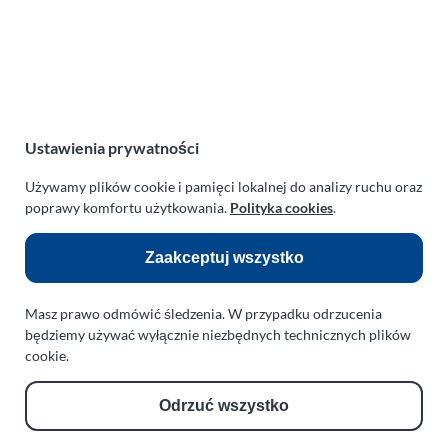
zachodniopomorskie
Polska
NIP:
669-199-21-76
REGON:
330542085
e-mail:
paraplan@paraplan.com.pl
Ustawienia prywatności
web:
paraplan.com.pl
Używamy plików cookie i pamięci lokalnej do analizy ruchu oraz
Zobacz również:
poprawy komfortu użytkowania.
Polityka cookies
.
TURBO KLINIKA SULEWSCY
Zaakceptuj wszystko
Regeneracja i naprawa turbosprężarek
AUTO SERWIS SULEWSCY
Masz prawo odmówić śledzenia. W przypadku odrzucenia
Zakład Mechaniki Pojazdów
będziemy używać wyłącznie niezbędnych technicznych plików
cookie.
ul. Manowska 6
75-819 Koszalin
Odrzuć wszystko
zachodniopomorskie
Polska