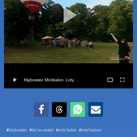
Kłębowiec Minibalon, Loty na uwięzi (18-07-2015)
Udostępnij na Facebook
Udostępnij na Threads
Udostępnij przez WhatsApp
Udostępnij przez Email
#
kłębowiec
#
lot na uwiezi
#
mini balon
#
mini balony