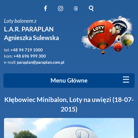
Obserwuj nas na Facebook
Obserwuj nas na Instagram
Obserwuj nas na Threads
Szukaj na stronie
Loty balonem z
L.A.R. PARAPLAN
Agnieszka Sulewska
tel:
+48 94 719 1000
kom:
+48 696 999 300
e-mail:
paraplan@paraplan.com.pl
☰
Menu Główne
Kłębowiec Minibalon, Loty na uwięzi (18-07-
2015)