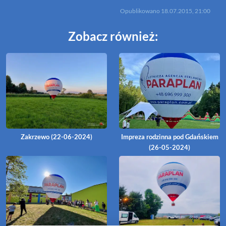
Opublikowano
18.07.2015, 21:00
Zobacz również:
Zakrzewo (22-06-2024)
Impreza rodzinna pod Gdańskiem
(26-05-2024)