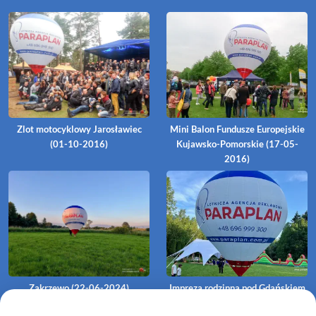
Zlot motocyklowy Jarosławiec
Mini Balon Fundusze Europejskie
(01-10-2016)
Kujawsko-Pomorskie (17-05-
2016)
Zakrzewo (22-06-2024)
Impreza rodzinna pod Gdańskiem
(26-05-2024)