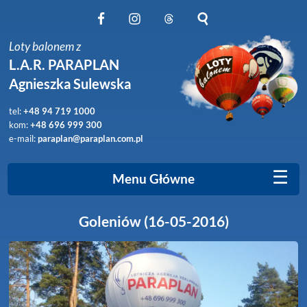
Obserwuj nas na Facebook
Obserwuj nas na Instagram
Obserwuj nas na Threads
Szukaj na stronie
Loty balonem z
L.A.R. PARAPLAN
Agnieszka Sulewska
tel:
+48 94 719 1000
kom:
+48 696 999 300
e-mail:
paraplan@paraplan.com.pl
☰
Menu Główne
Goleniów (16-05-2016)