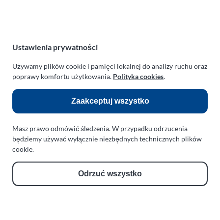
NIP:
669-199-21-76
REGON:
330542085
e-mail:
paraplan@paraplan.com.pl
web:
paraplan.com.pl
Ustawienia prywatności
Zobacz również:
Używamy plików cookie i pamięci lokalnej do analizy ruchu oraz
poprawy komfortu użytkowania.
Polityka cookies
.
TURBO KLINIKA SULEWSCY
Regeneracja i naprawa turbosprężarek
Zaakceptuj wszystko
AUTO SERWIS SULEWSCY
Zakład Mechaniki Pojazdów
Masz prawo odmówić śledzenia. W przypadku odrzucenia
będziemy używać wyłącznie niezbędnych technicznych plików
ul. Manowska 6
cookie.
75-819 Koszalin
zachodniopomorskie
Odrzuć wszystko
Polska
turboklinika.com.pl
Odnośniki: