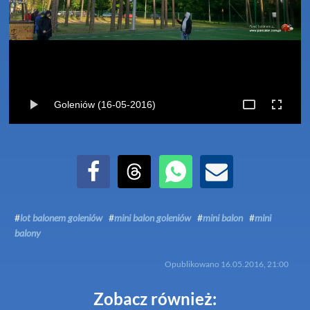
Goleniów (16-05-2016)
Udostępnij na Facebook
Udostępnij na Threads
Udostępnij przez WhatsApp
Udostępnij przez Email
#
lot balonem goleniów
#
mini balon goleniów
#
mini balon
#
mini
balony
Opublikowano
16.05.2016, 21:00
Zobacz również: