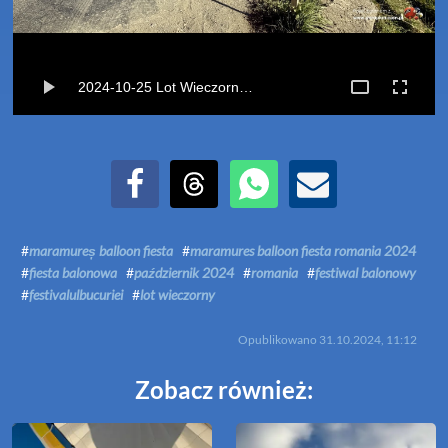
2024-10-25 Lot Wieczorny - Maramures Balloon Fiesta Romania 2024
Udostępnij na Facebook
Udostępnij na Threads
Udostępnij przez WhatsApp
Udostępnij przez Email
#
maramureș balloon fiesta
#
maramures balloon fiesta romania 2024
#
fiesta balonowa
#
październik 2024
#
romania
#
festiwal balonowy
#
festivalulbucuriei
#
lot wieczorny
Opublikowano
31.10.2024, 11:12
Zobacz również: