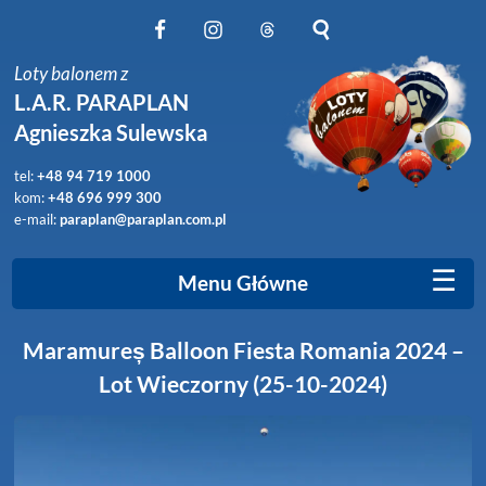
Obserwuj nas na Facebook
Obserwuj nas na Instagram
Obserwuj nas na Threads
Szukaj na stronie
Loty balonem z
L.A.R. PARAPLAN
Agnieszka Sulewska
tel:
+48 94 719 1000
kom:
+48 696 999 300
e-mail:
paraplan@paraplan.com.pl
☰
Menu Główne
Maramureș Balloon Fiesta Romania 2024 –
Lot Wieczorny (25-10-2024)