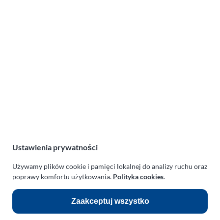
10-2024)
Lotnicza Agencja Reklamowa
PARAPLAN Agnieszka Sulewska
ul. Manowska 6
75-819 Koszalin
zachodniopomorskie
Polska
NIP:
669-199-21-76
REGON:
330542085
Ustawienia prywatności
e-mail:
paraplan@paraplan.com.pl
Używamy plików cookie i pamięci lokalnej do analizy ruchu oraz
web:
paraplan.com.pl
poprawy komfortu użytkowania.
Polityka cookies
.
Zobacz również:
Zaakceptuj wszystko
TURBO KLINIKA SULEWSCY