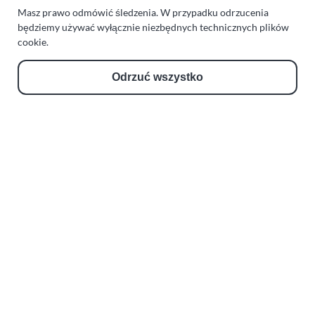
Regeneracja i naprawa turbosprężarek
Masz prawo odmówić śledzenia. W przypadku odrzucenia
będziemy używać wyłącznie niezbędnych technicznych plików
AUTO SERWIS SULEWSCY
cookie.
Zakład Mechaniki Pojazdów
Odrzuć wszystko
ul. Manowska 6
75-819 Koszalin
zachodniopomorskie
Polska
turboklinika.com.pl
Odnośniki:
Flight Operations Consulting
Bolling Modellballone
Motopark Koszalin
Farma Agroturystyczna
Rodzina Wolarków