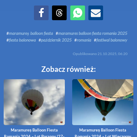
Udostępnij na Facebook
Udostępnij na Threads
Udostępnij przez WhatsApp
Udostępnij przez Email
#
maramureș balloon fiesta
#
maramures balloon fiesta romania 2025
#
fiesta balonowa
#
październik 2025
#
romania
#
festiwal balonowy
Opublikowano
21.10.2025, 06:20
Zobacz również:
Maramureș Balloon Fiesta
Maramureș Balloon Fiesta
Romania 2024 – Lot Poranny (27-
Romania 2024 – Lot Wieczorny