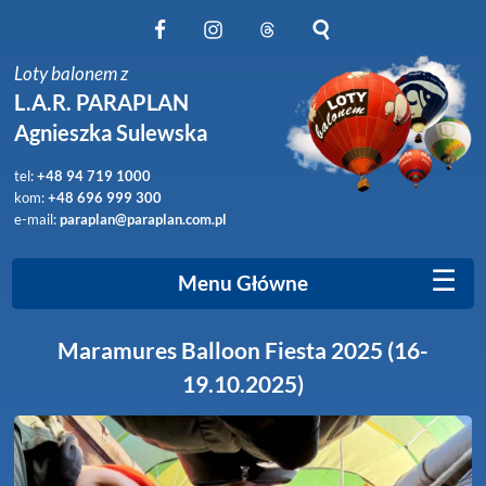
Obserwuj nas na Facebook
Obserwuj nas na Instagram
Obserwuj nas na Threads
Szukaj na stronie
Loty balonem z
L.A.R. PARAPLAN
Agnieszka Sulewska
tel:
+48 94 719 1000
kom:
+48 696 999 300
e-mail:
paraplan@paraplan.com.pl
☰
Menu Główne
Maramures Balloon Fiesta 2025 (16-
19.10.2025)