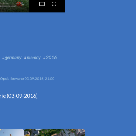
p
mail
#
germany
#
niemcy
#
2016
Opublikowano
03.09.2016, 21:00
nie (03-09-2016)