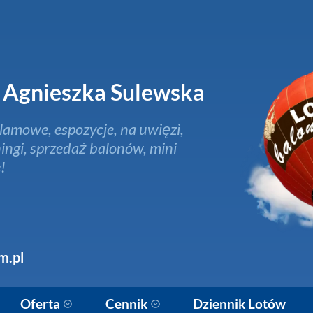
Agnieszka Sulewska
lamowe, espozycje, na uwięzi,
ingi, sprzedaż balonów, mini
!
m.pl
Oferta
Cennik
Dziennik Lotów