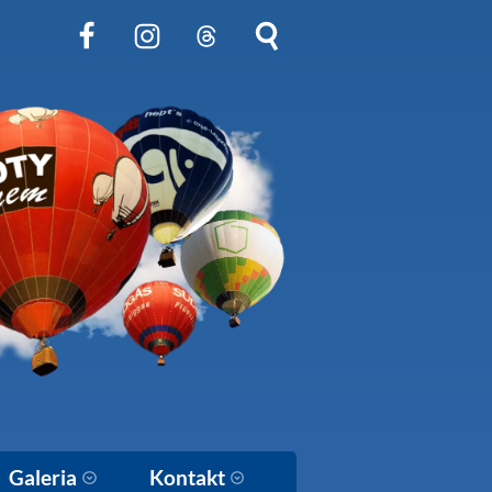
Obserwuj nas na Facebook
Obserwuj nas na Instagram
Obserwuj nas na Threads
Szukaj na stronie
Galeria
Kontakt