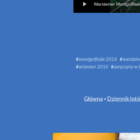
Warsteiner Montgolfiad
#
montgolfiade 2016
#
warstei
#
wrzesień 2016
#
zaręczyny w 
Główna
»
Dziennik lot