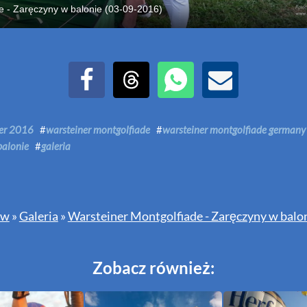
e - Zaręczyny w balonie (03-09-2016)
Udostępnij na Facebook
Udostępnij na Threads
Udostępnij przez WhatsAp
Udostępnij przez E
ner 2016
#
warsteiner montgolfiade
#
warsteiner montgolfiade germany
balonie
#
galeria
ów
»
Galeria
»
Warsteiner Montgolfiade - Zaręczyny w balo
Zobacz również: