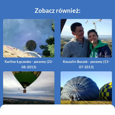
Zobacz również:
Karlino-Łęczenko - poranny (22-
Koszalin-Buczek - poranny (13-
08-2013)
07-2013)
Szczecinek-Dalęcino (23-06-
Jeleń-Turowo (22-06-2013)