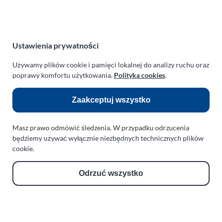
NIP:
669-199-21-76
REGON:
330542085
e-mail:
paraplan@paraplan.com.pl
web:
paraplan.com.pl
Ustawienia prywatności
Zobacz również:
Używamy plików cookie i pamięci lokalnej do analizy ruchu oraz
poprawy komfortu użytkowania.
Polityka cookies
.
TURBO KLINIKA SULEWSCY
Regeneracja i naprawa turbosprężarek
Zaakceptuj wszystko
AUTO SERWIS SULEWSCY
Zakład Mechaniki Pojazdów
Masz prawo odmówić śledzenia. W przypadku odrzucenia
będziemy używać wyłącznie niezbędnych technicznych plików
ul. Manowska 6
cookie.
75-819 Koszalin
zachodniopomorskie
Odrzuć wszystko
Polska
turboklinika.com.pl
Odnośniki: