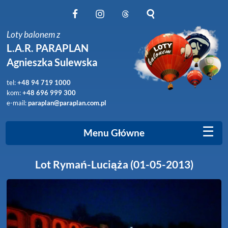
Obserwuj nas na Facebook
Obserwuj nas na Instagram
Obserwuj nas na Threads
Szukaj na stronie
Loty balonem z
L.A.R. PARAPLAN
Agnieszka Sulewska
tel:
+48 94 719 1000
kom:
+48 696 999 300
e-mail:
paraplan@paraplan.com.pl
☰
Menu Główne
Lot Rymań-Luciąża (01-05-2013)