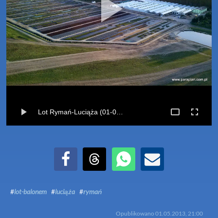
Lot Rymań-Luciąża (01-05-2013)
Udostępnij na Facebook
Udostępnij na Threads
Udostępnij przez WhatsApp
Udostępnij przez Email
#
lot-balonem
#
luciąża
#
rymań
Opublikowano
01.05.2013, 21:00