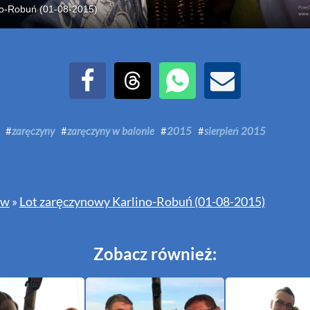
no-Robuń (01-08-2015)
Udostępnij na Facebook
Udostępnij na Threads
Udostępnij przez WhatsAp
Udostępnij przez E
#
zaręczyny
#
zaręczyny w balonie
#
2015
#
sierpień 2015
ów
»
Lot zaręczynowy Karlino-Robuń (01-08-2015)
Zobacz również: