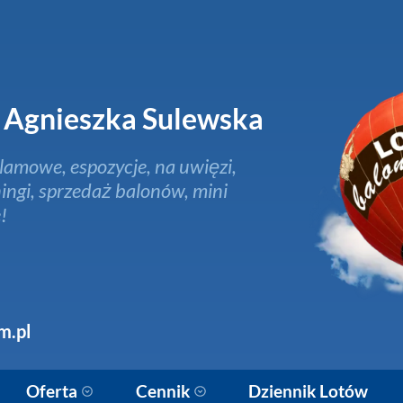
Agnieszka Sulewska
lamowe, espozycje, na uwięzi,
ingi, sprzedaż balonów, mini
!
m.pl
Oferta
Cennik
Dziennik Lotów