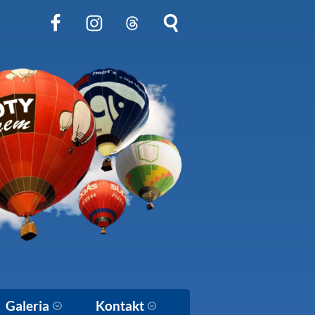
Obserwuj nas na Facebook
Obserwuj nas na Instagram
Obserwuj nas na Threads
Szukaj na stronie
Galeria
Kontakt