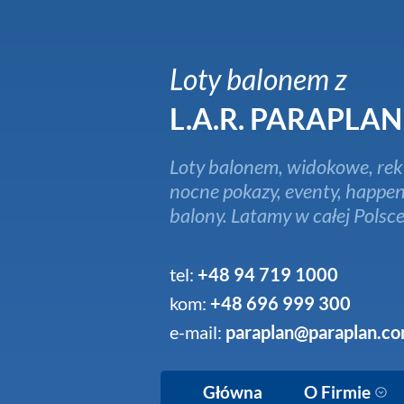
Loty balonem z
L.A.R. PARAPLAN
Loty balonem, widokowe, rek
nocne pokazy, eventy, happen
balony. Latamy w całej Polsce
tel:
+48 94 719 1000
kom:
+48 696 999 300
e-mail:
paraplan@paraplan.co
Główna
O Firmie