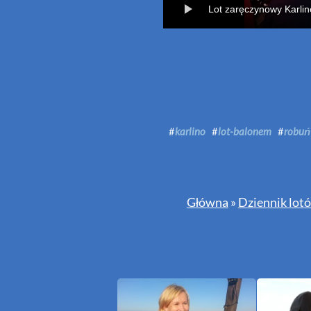
Lot zaręczynowy Karli
#
karlino
#
lot-balonem
#
robuń
Główna
»
Dziennik lot