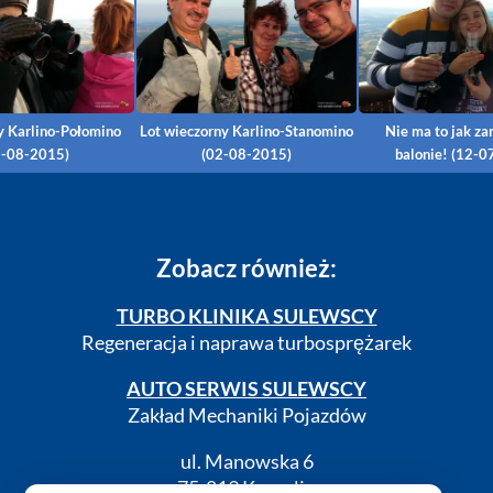
y Karlino-Połomino
Lot wieczorny Karlino-Stanomino
Nie ma to jak za
2-08-2015)
(02-08-2015)
balonie! (12-0
Zobacz również:
TURBO KLINIKA SULEWSCY
Regeneracja i naprawa turbosprężarek
AUTO SERWIS SULEWSCY
Zakład Mechaniki Pojazdów
ul. Manowska 6
75-819 Koszalin