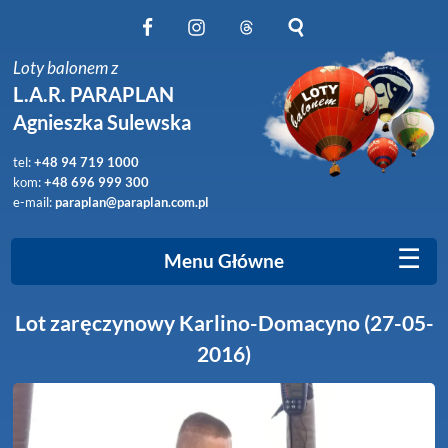
Obserwuj nas na Facebook
Obserwuj nas na Instagram
Obserwuj nas na Threads
Szukaj na stronie
Loty balonem z
L.A.R. PARAPLAN
Agnieszka Sulewska
tel:
+48 94 719 1000
kom:
+48 696 999 300
e-mail:
paraplan@paraplan.com.pl
☰
Menu Główne
Lot zaręczynowy Karlino-Domacyno (27-05-
2016)