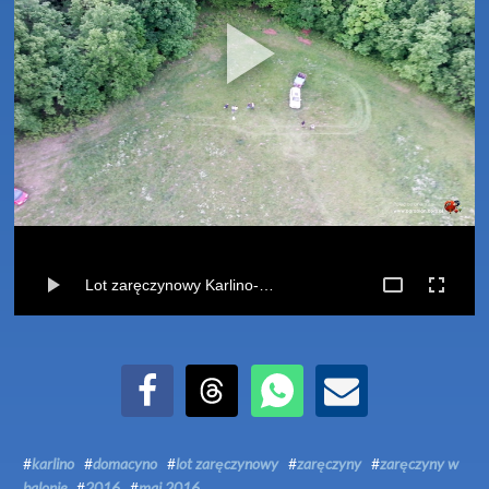
Lot zaręczynowy Karlino-Domacyno (27-05-2016)
Udostępnij na Facebook
Udostępnij na Threads
Udostępnij przez WhatsApp
Udostępnij przez Email
#
karlino
#
domacyno
#
lot zaręczynowy
#
zaręczyny
#
zaręczyny w
balonie
#
2016
#
maj 2016