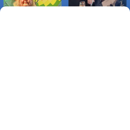
Lot zaręczynowy Biesiekierz-
Lot zaręczynowy balonem
Pustkowo (25-06-2023)
Żytelkowo-Daszewo (10-10-
2018)
Lot zaręczynowy w balonie
Niedalino-Trzebiszyn
(09/08/2018)
Lotnicza Agencja Reklamowa
PARAPLAN Agnieszka Sulewska