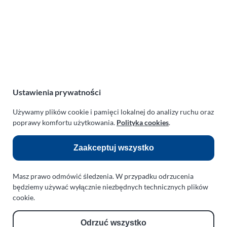
ul. Manowska 6
75-819 Koszalin
zachodniopomorskie
Polska
NIP:
669-199-21-76
REGON:
330542085
e-mail:
paraplan@paraplan.com.pl
Ustawienia prywatności
web:
paraplan.com.pl
Używamy plików cookie i pamięci lokalnej do analizy ruchu oraz
Zobacz również:
poprawy komfortu użytkowania.
Polityka cookies
.
TURBO KLINIKA SULEWSCY
Zaakceptuj wszystko
Regeneracja i naprawa turbosprężarek
AUTO SERWIS SULEWSCY
Masz prawo odmówić śledzenia. W przypadku odrzucenia
będziemy używać wyłącznie niezbędnych technicznych plików
Zakład Mechaniki Pojazdów
cookie.
ul. Manowska 6
75-819 Koszalin
Odrzuć wszystko