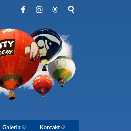
Obserwuj nas na Facebook
Obserwuj nas na Instagram
Obserwuj nas na Threads
Szukaj na stronie
Galeria
Kontakt