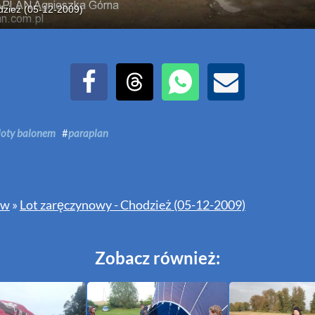
dzież (05-12-2009)
Udostępnij na Facebook
Udostępnij na Threads
Udostępnij przez WhatsAp
Udostępnij przez E
loty balonem
#
paraplan
ów
»
Lot zaręczynowy - Chodzież (05-12-2009)
Zobacz również: