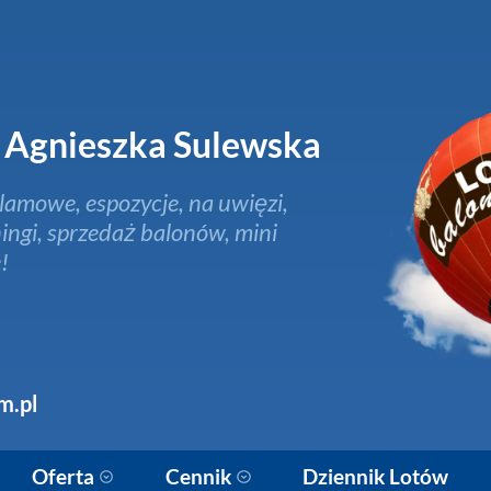
Agnieszka Sulewska
lamowe, espozycje, na uwięzi,
ingi, sprzedaż balonów, mini
!
m.pl
Oferta
Cennik
Dziennik Lotów