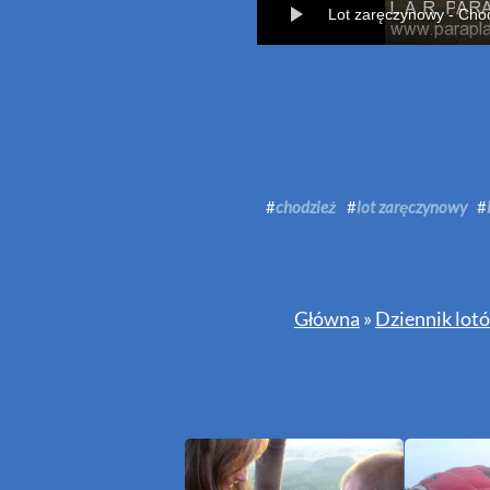
Lot zaręczynowy - Cho
#
chodzież
#
lot zaręczynowy
#
Główna
»
Dziennik lot