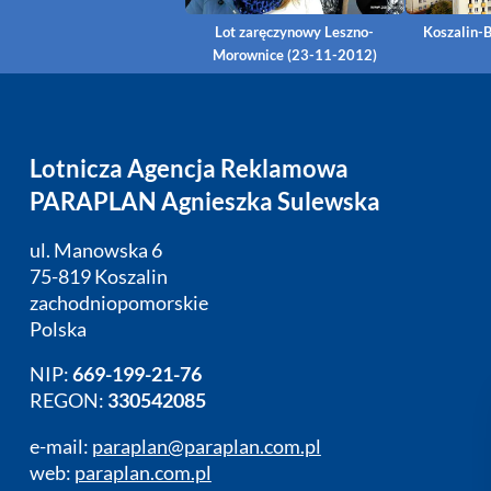
Lot zaręczynowy Leszno-
Koszalin-B
Morownice (23-11-2012)
Lotnicza Agencja Reklamowa
PARAPLAN Agnieszka Sulewska
ul. Manowska 6
75-819 Koszalin
zachodniopomorskie
Polska
NIP:
669-199-21-76
REGON:
330542085
e-mail:
paraplan@paraplan.com.pl
web:
paraplan.com.pl