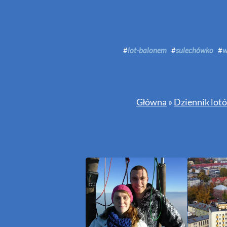
#
lot-balonem
#
sulechówko
#
w
Główna
»
Dziennik lot