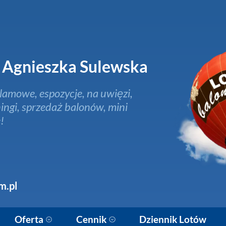
Agnieszka Sulewska
lamowe, espozycje, na uwięzi,
ingi, sprzedaż balonów, mini
!
m.pl
Oferta
Cennik
Dziennik Lotów