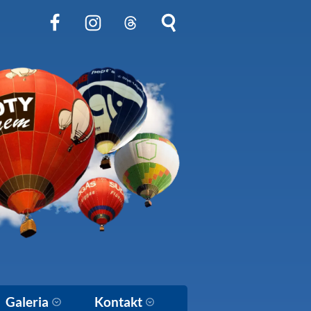
Obserwuj nas na Facebook
Obserwuj nas na Instagram
Obserwuj nas na Threads
Szukaj na stronie
Galeria
Kontakt