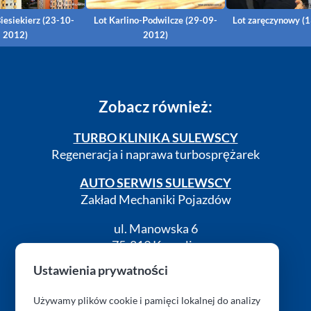
iesiekierz (23-10-
Lot Karlino-Podwilcze (29-09-
Lot zaręczynowy (
2012)
2012)
Zobacz również:
TURBO KLINIKA SULEWSCY
Regeneracja i naprawa turbosprężarek
AUTO SERWIS SULEWSCY
Zakład Mechaniki Pojazdów
ul. Manowska 6
75-819 Koszalin
zachodniopomorskie
Ustawienia prywatności
Polska
Używamy plików cookie i pamięci lokalnej do analizy
turboklinika.com.pl