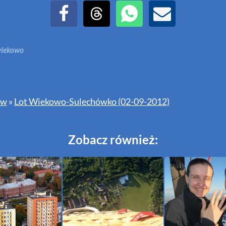
Udostępnij na Facebook
Udostępnij na Threads
Udostępnij przez WhatsAp
Udostępnij przez E
iekowo
ów
»
Lot Wiekowo-Sulechówko (02-09-2012)
Zobacz również: