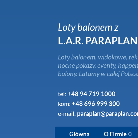
Loty balonem z
L.A.R. PARAPLAN
Loty balonem, widokowe, rek
nocne pokazy, eventy, happen
balony. Latamy w całej Polsce
tel:
+48 94 719 1000
kom:
+48 696 999 300
e-mail:
paraplan@paraplan.co
Główna
O Firmie