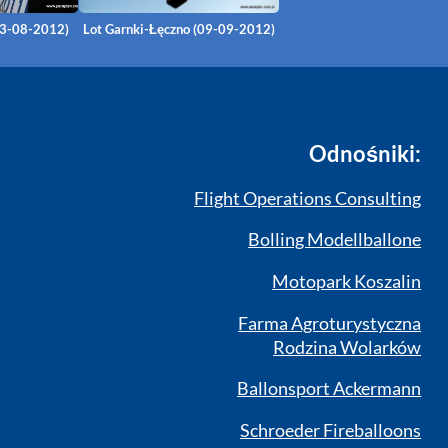
13-08-2012)
Lot Garnki-Łęczno (09-09-2012)
Odnośniki:
Flight Operations Consulting
Bolling Modellballone
Motopark Koszalin
Farma Agroturystyczna
Rodzina Wolarków
Ballonsport Ackermann
Schroeder Fireballoons