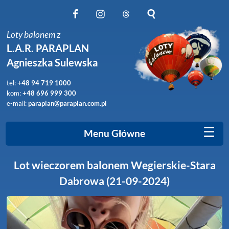
Obserwuj nas na Facebook
Obserwuj nas na Instagram
Obserwuj nas na Threads
Szukaj na stronie
Loty balonem z
L.A.R. PARAPLAN
Agnieszka Sulewska
tel:
+48 94 719 1000
kom:
+48 696 999 300
e-mail:
paraplan@paraplan.com.pl
☰
Menu Główne
Lot wieczorem balonem Wegierskie-Stara
Dabrowa (21-09-2024)