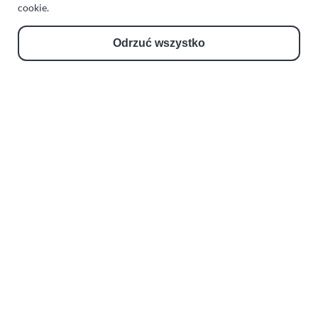
Zakład Mechaniki Pojazdów
cookie.
ul. Manowska 6
Odrzuć wszystko
75-819 Koszalin
zachodniopomorskie
Polska
turboklinika.com.pl
Odnośniki:
Flight Operations Consulting
Bolling Modellballone
Motopark Koszalin
Farma Agroturystyczna
Rodzina Wolarków
Ballonsport Ackermann