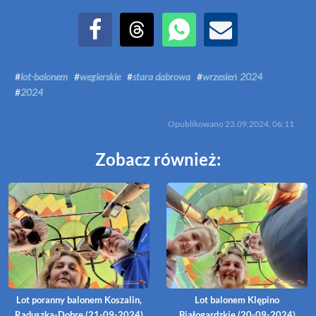
Udostępnij na Facebook
Udostępnij na Threads
Udostępnij przez WhatsApp
Udostępnij przez Email
#
lot-balonem
#
wegierskie
#
stara dabrowa
#
wrzesień 2024
#
2024
Opublikowano
23.09.2024, 06:11
Zobacz również:
Lot poranny balonem Koszalin,
Lot balonem Klępino
Raduszka-Dobre (21-09-2024)
Białogardzkie (20-09-2024)