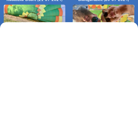
Lot balonem Koszalin, Raduszka-
Lot zaręczynowy balonem
Kotłowo (06-10-2024)
Warnino-Stajkowo (03-08-2024)
Lot balonem Polanów-Nadbór
(02-08-2024)