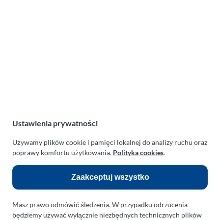
Lotnicza Agencja Reklamowa
PARAPLAN Agnieszka Sulewska
ul. Manowska 6
75-819 Koszalin
zachodniopomorskie
Polska
NIP:
669-199-21-76
REGON:
330542085
Ustawienia prywatności
e-mail:
paraplan@paraplan.com.pl
Używamy plików cookie i pamięci lokalnej do analizy ruchu oraz
web:
paraplan.com.pl
poprawy komfortu użytkowania.
Polityka cookies
.
Zobacz również:
Zaakceptuj wszystko
TURBO KLINIKA SULEWSCY
Regeneracja i naprawa turbosprężarek
Masz prawo odmówić śledzenia. W przypadku odrzucenia
AUTO SERWIS SULEWSCY
będziemy używać wyłącznie niezbędnych technicznych plików