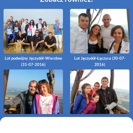
Lot podwójny Jęczydół-Wierzbno
Lot Jęczydół-Łęczyca (30-07-
(31-07-2016)
2016)
Lot Karlino-Lulewice (25-07-
Lot Koszalin Raduszka - Kraśnik
2016)
Koszaliński (23-07-2016)