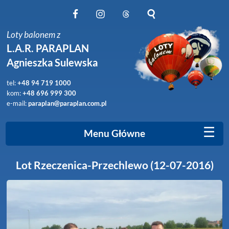
Obserwuj nas na Facebook
Obserwuj nas na Instagram
Obserwuj nas na Threads
Szukaj na stronie
Loty balonem z
L.A.R. PARAPLAN
Agnieszka Sulewska
tel:
+48 94 719 1000
kom:
+48 696 999 300
e-mail:
paraplan@paraplan.com.pl
☰
Menu Główne
Lot Rzeczenica-Przechlewo (12-07-2016)