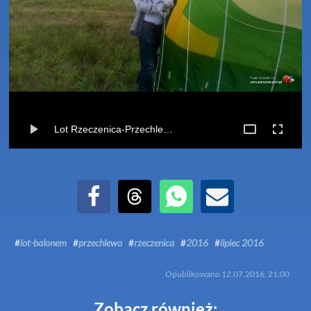
Lot Rzeczenica-Przechlewo (12-07-2016)
Udostępnij na Facebook
Udostępnij na Threads
Udostępnij przez WhatsApp
Udostępnij przez Email
#
lot-balonem
#
przechlewo
#
rzeczenica
#
2016
#
lipiec 2016
Opublikowano
12.07.2016, 21:00
Zobacz również: