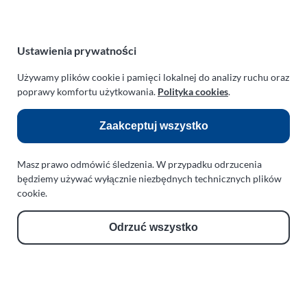
REGON:
330542085
e-mail:
paraplan@paraplan.com.pl
web:
paraplan.com.pl
Ustawienia prywatności
Zobacz również:
Używamy plików cookie i pamięci lokalnej do analizy ruchu oraz
poprawy komfortu użytkowania.
Polityka cookies
.
TURBO KLINIKA SULEWSCY
Regeneracja i naprawa turbosprężarek
Zaakceptuj wszystko
AUTO SERWIS SULEWSCY
Zakład Mechaniki Pojazdów
Masz prawo odmówić śledzenia. W przypadku odrzucenia
będziemy używać wyłącznie niezbędnych technicznych plików
ul. Manowska 6
cookie.
75-819 Koszalin
zachodniopomorskie
Odrzuć wszystko
Polska
turboklinika.com.pl
Odnośniki: