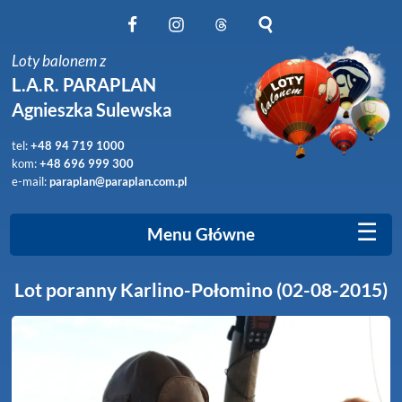
Obserwuj nas na Facebook
Obserwuj nas na Instagram
Obserwuj nas na Threads
Szukaj na stronie
Loty balonem z
L.A.R. PARAPLAN
Agnieszka Sulewska
tel:
+48 94 719 1000
kom:
+48 696 999 300
e-mail:
paraplan@paraplan.com.pl
☰
Menu Główne
Lot poranny Karlino-Połomino (02-08-2015)