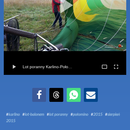
Lot poranny Karlino-Połomino (02-08-2015)
Udostępnij na Facebook
Udostępnij na Threads
Udostępnij przez WhatsApp
Udostępnij przez Email
#
karlino
#
lot-balonem
#
lot poranny
#
połomino
#
2015
#
sierpień
2015