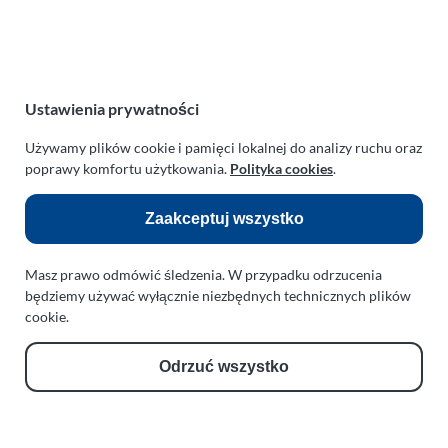
NIP:
669-199-21-76
REGON:
330542085
e-mail:
paraplan@paraplan.com.pl
web:
paraplan.com.pl
Ustawienia prywatności
Zobacz również:
Używamy plików cookie i pamięci lokalnej do analizy ruchu oraz
poprawy komfortu użytkowania.
Polityka cookies
.
TURBO KLINIKA SULEWSCY
Regeneracja i naprawa turbosprężarek
Zaakceptuj wszystko
AUTO SERWIS SULEWSCY
Masz prawo odmówić śledzenia. W przypadku odrzucenia
Zakład Mechaniki Pojazdów
będziemy używać wyłącznie niezbędnych technicznych plików
ul. Manowska 6
cookie.
75-819 Koszalin
zachodniopomorskie
Odrzuć wszystko
Polska
turboklinika.com.pl