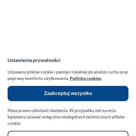
ul. Manowska 6
75-819 Koszalin
zachodniopomorskie
Polska
NIP:
669-199-21-76
REGON:
330542085
Ustawienia prywatności
e-mail:
paraplan@paraplan.com.pl
web:
paraplan.com.pl
Używamy plików cookie i pamięci lokalnej do analizy ruchu oraz
poprawy komfortu użytkowania.
Polityka cookies
.
Zobacz również:
Zaakceptuj wszystko
TURBO KLINIKA SULEWSCY
Regeneracja i naprawa turbosprężarek
Masz prawo odmówić śledzenia. W przypadku odrzucenia
AUTO SERWIS SULEWSCY
będziemy używać wyłącznie niezbędnych technicznych plików
Zakład Mechaniki Pojazdów
cookie.
ul. Manowska 6