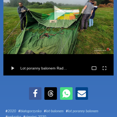
Lot poranny balonem Raduszka-Białogorzynko (01-08-2020)
Udostępnij na Facebook
Udostępnij na Threads
Udostępnij przez WhatsApp
Udostępnij przez Email
#
2020
#
białogorzynko
#
lot-balonem
#
lot poranny balonem
#
raduszka
#
sierpień 2020