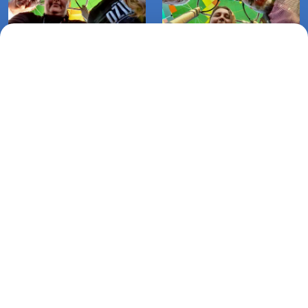
Lot balonem Garnki-Mierzynek
Lot balonem Klępino
(05-08-2020)
Białogardzkie-Kościernica (21-
09-2020)
Lot balonem Klępino
Białogardzkie-Łęczenko (20-09-
2020)
Lotnicza Agencja Reklamowa
PARAPLAN Agnieszka Sulewska