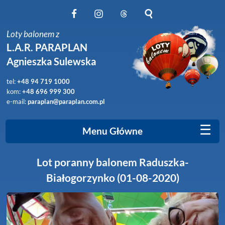
Obserwuj nas na Facebook
Obserwuj nas na Instagram
Obserwuj nas na Threads
Szukaj na stronie
Loty balonem z
L.A.R. PARAPLAN
Agnieszka Sulewska
tel:
+48 94 719 1000
kom:
+48 696 999 300
e-mail:
paraplan@paraplan.com.pl
☰
Menu Główne
Lot poranny balonem Raduszka-
Białogorzynko (01-08-2020)