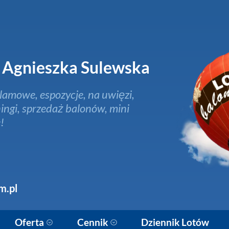
Agnieszka Sulewska
lamowe, espozycje, na uwięzi,
ingi, sprzedaż balonów, mini
!
m.pl
Oferta
Cennik
Dziennik Lotów