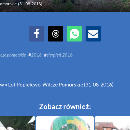
Pomorskie (31-08-2016)
Udostępnij na Facebook
Udostępnij na Threads
Udostępnij przez WhatsAp
Udostępnij przez E
lcze pomorskie
#
2016
#
sierpień 2016
ów
»
Lot Popielewo-Wilcze Pomorskie (31-08-2016)
Zobacz również: