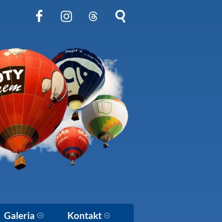
Obserwuj nas na Facebook
Obserwuj nas na Instagram
Obserwuj nas na Threads
Szukaj na stronie
Galeria
Kontakt