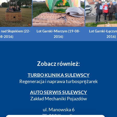
 nad Słupskiem (22-
Lot Garnki-Mierzym (19-08-
Lot Garnki-Łęczyn
08-2016)
2016)
2016)
Zobacz również:
TURBO KLINIKA SULEWSCY
Regeneracja i naprawa turbosprężarek
AUTO SERWIS SULEWSCY
Zakład Mechaniki Pojazdów
ul. Manowska 6
75-819 Koszalin