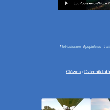
Lot Popielewo-Wilcze 
#
lot-balonem
#
popielewo
#
wi
Główna
»
Dziennik lot