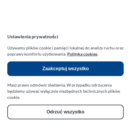
Polska
NIP:
669-199-21-76
REGON:
330542085
e-mail:
paraplan@paraplan.com.pl
Ustawienia prywatności
web:
paraplan.com.pl
Używamy plików cookie i pamięci lokalnej do analizy ruchu oraz
Zobacz również:
poprawy komfortu użytkowania.
Polityka cookies
.
TURBO KLINIKA SULEWSCY
Zaakceptuj wszystko
Regeneracja i naprawa turbosprężarek
AUTO SERWIS SULEWSCY
Masz prawo odmówić śledzenia. W przypadku odrzucenia
Zakład Mechaniki Pojazdów
będziemy używać wyłącznie niezbędnych technicznych plików
cookie.
ul. Manowska 6
75-819 Koszalin
zachodniopomorskie
Odrzuć wszystko
Polska
turboklinika.com.pl