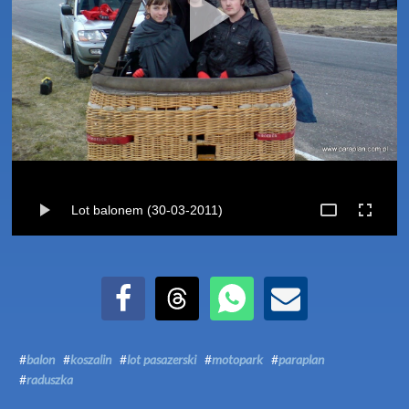
Lot balonem (30-03-2011)
Udostępnij na Facebook
Udostępnij na Threads
Udostępnij przez WhatsApp
Udostępnij przez Email
#
balon
#
koszalin
#
lot pasazerski
#
motopark
#
paraplan
#
raduszka