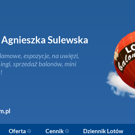
Agnieszka Sulewska
lamowe, espozycje, na uwięzi,
ingi, sprzedaż balonów, mini
!
m.pl
Oferta
Cennik
Dziennik Lotów