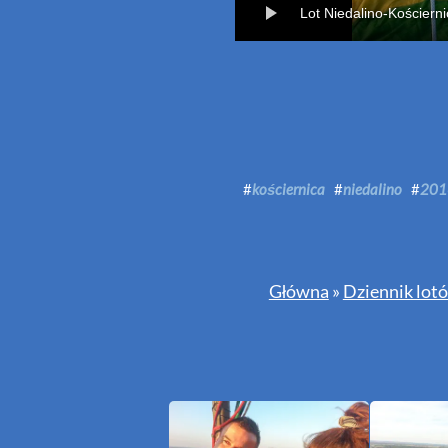
Lot Niedalino-Kościern
#
kościernica
#
niedalino
#
201
Główna
»
Dziennik lot