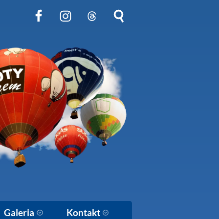
Obserwuj nas na Facebook
Obserwuj nas na Instagram
Obserwuj nas na Threads
Szukaj na stronie
Galeria
Kontakt