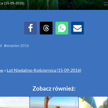
ica (15-09-2016)
Udostępnij na Facebook
Udostępnij na Threads
Udostępnij przez WhatsAp
Udostępnij przez E
6
#
wrzesień 2016
ów
»
Lot Niedalino-Kościernica (15-09-2016)
Zobacz również: