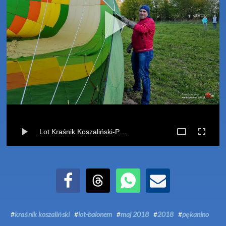
Lot Kraśnik Koszaliński-Pękanino (05-05-2018)
Udostępnij na Facebook
Udostępnij na Threads
Udostępnij przez WhatsApp
Udostępnij przez Email
#
kraśnik koszaliński
#
lot-balonem
#
maj 2018
#
2018
#
pękanino