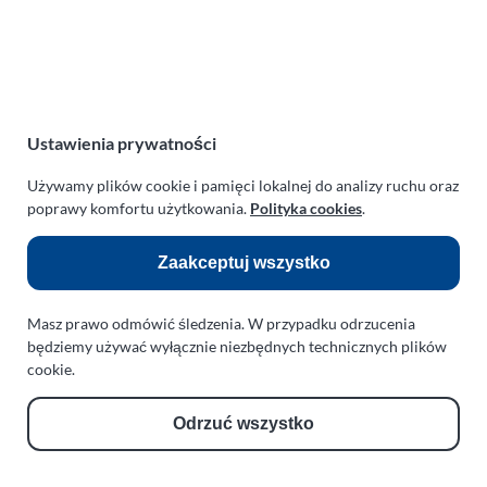
Polska
NIP:
669-199-21-76
REGON:
330542085
e-mail:
paraplan@paraplan.com.pl
Ustawienia prywatności
web:
paraplan.com.pl
Używamy plików cookie i pamięci lokalnej do analizy ruchu oraz
Zobacz również:
poprawy komfortu użytkowania.
Polityka cookies
.
TURBO KLINIKA SULEWSCY
Zaakceptuj wszystko
Regeneracja i naprawa turbosprężarek
AUTO SERWIS SULEWSCY
Masz prawo odmówić śledzenia. W przypadku odrzucenia
Zakład Mechaniki Pojazdów
będziemy używać wyłącznie niezbędnych technicznych plików
cookie.
ul. Manowska 6
75-819 Koszalin
zachodniopomorskie
Odrzuć wszystko
Polska
turboklinika.com.pl